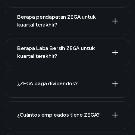
Pendapatan
Berapa pendapatan ZEGA untuk
kuartal terakhir?
Berapa Laba Bersih ZEGA untuk
kuartal terakhir?
pendapatan
ZEGA
laporan keuangan
¿ZEGA paga dividendos?
ZEGA
laporan keuangan ZEGA
¿Cuántos empleados tiene ZEGA?