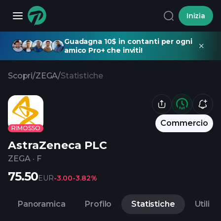
Inizia
Guadagna 10$ in contanti per ogni
amico Pro+ che inviti!
Scopri
/
ZEGA
/
Statistiche
Commercio
RIMOSSO
AstraZeneca PLC
ZEGA
·
F
75.50
EUR
-3.00
-3.82%
Panoramica
Profilo
Statistiche
Utili