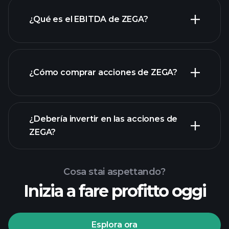
¿Qué es el EBITDA de ZEGA?
empleadores más grandes
¿Cómo comprar acciones de ZEGA?
rapporti finanziari
¿Debería invertir en las acciones de
ZEGA?
Cosa stai aspettando?
Inizia a fare profitto oggi
torneos Playtrade
Esplora ora