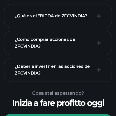
¿Qué es el EBITDA de ZFCVINDIA?
empleadores más
grandes
¿Cómo comprar acciones de
ZFCVINDIA?
rapporti finanziari
¿Debería invertir en las acciones de
ZFCVINDIA?
Cosa stai aspettando?
Inizia a fare profitto oggi