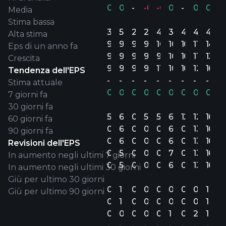
0.03%
0.14%
-
-0.09%
-0.14%
0.14%
-
0.15%
0.31
Media
Stima bassa
3
5
2
2
4
3
4
4
4
Alta stima
9.4B
9.7B
9.7B
9.6B
10.2B
10.2B
10.6B
11.6B
14.8
Eps di un anno fa
9.1B
9.5B
9.7B
9.4B
9.8B
10B
10.2B
11.2B
13.4
Crescita
9.6B
9.9B
9.7B
9.8B
11.1B
10.3B
10.9B
12B
16.6B
Tendenza dell'EPS
-
-
-
-
-
-
-
-
-
Stima attuale
0.06%
0.03%
0.03%
0.06%
0.07%
0.07%
0.10%
0.15%
0.27
7 giorni fa
30 giorni fa
54.00
61.08
0
52.60
56.40
68.79
12.30
12.99
16.96
60 giorni fa
0
60.33
0
0
0
68.86
0
13.36
16.59
90 giorni fa
0
60.38
0
0
0
68.86
0
13.36
16.59
Revisioni dell'EPS
0
57.92
0
0
0
70.03
0
13.43
16.75
In aumento negli ultimi 7 giorni
0
57.92
0
0
0
62.06
0
13.43
16.75
In aumento negli ultimi 30 giorni
Giù per ultimo 30 giorni
0
1
0
0
0
0
0
0
1
Giù per ultimo 90 giorni
0
1
0
0
0
0
0
0
1
0
0
0
0
0
1
0
2
1
-
-
-
-
-
-
-
-
-