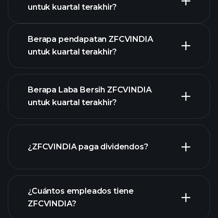
untuk kuartal terakhir?
Kalender Pendapatan
Berapa pendapatan ZFCVINDIA
untuk kuartal terakhir?
Berapa Laba Bersih ZFCVINDIA
untuk kuartal terakhir?
pendapatan
ZFCVINDIA
laporan keuangan
¿ZFCVINDIA paga dividendos?
ZFCVINDIA
laporan
¿Cuántos empleados tiene
keuangan ZFCVINDIA
acciones de alto dividendo
ZFCVINDIA?