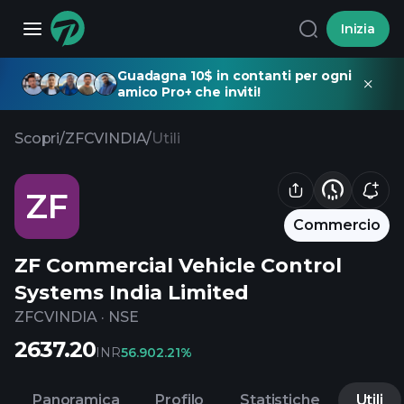
Inizia
Guadagna 10$ in contanti per ogni
amico Pro+ che inviti!
Scopri
/
ZFCVINDIA
/
Utili
ZF
Commercio
ZF Commercial Vehicle Control
Systems India Limited
ZFCVINDIA
·
NSE
2637.20
INR
56.90
2.21%
Panoramica
Profilo
Statistiche
Utili