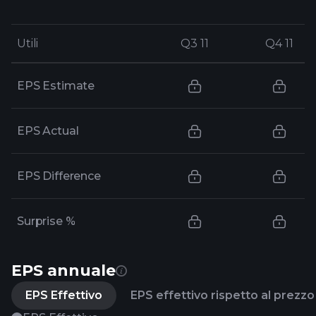
Utili
Utili
Q3 11
Q3 11
Q4 11
Q4 11
EPS Estimate
EPS Actual
EPS Difference
Surprise %
EPS annuale
EPS Effettivo
EPS effettivo rispetto al prezzo 