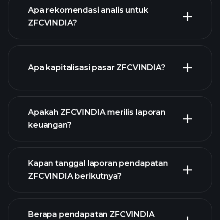
Apa rekomendasi analis untuk
ZFCVINDIA?
grafik
Apa kapitalisasi pasar ZFCVINDIA?
ZFCVINDIA
Apakah ZFCVINDIA merilis laporan
daftar saham kami
keuangan?
keuangan
ZFCVINDIA
Kapan tanggal laporan pendapatan
ZFCVINDIA berikutnya?
Berapa pendapatan ZFCVINDIA