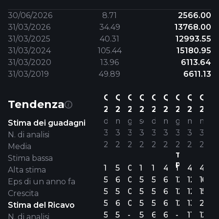
30/06/2026
8.71
2566.00
31/03/2026
34.49
13768.00
31/03/2025
40.31
12993.55
31/03/2024
105.44
15180.95
31/03/2020
13.96
6113.64
31/03/2019
49.89
6611.13
Q3
Q4
Q1
Q2
Q3
Q4
Q1
Q4
Q4
Tendenza
25
25
26
26
26
26
27
27
28
dic
mar
giu
set
dic
mar
giu
mar
mar
Stima dei guadagni
31’
31’
30’
30’
31’
31’
30’
31’
31’
N. di analisi
24
25
25
25
25
26
26
27
28
Media
Trim.
Stima bassa
precedent
1
5
0
1
1
4
1
4
4
Alta stima
54.00
61.08
0
52.60
56.40
68.79
12.30
12.99
16.96
Eps di un anno fa
54.00
56.58
0
52.60
56.40
68.17
12.30
12.67
15.53
Crescita
54.00
63.15
0
52.60
56.40
69.75
12.30
13.49
20.12
Stima del Ricavo
52.52
53.35
-
57.65
65.85
60.45
-
11.30
12.99
N. di analisi