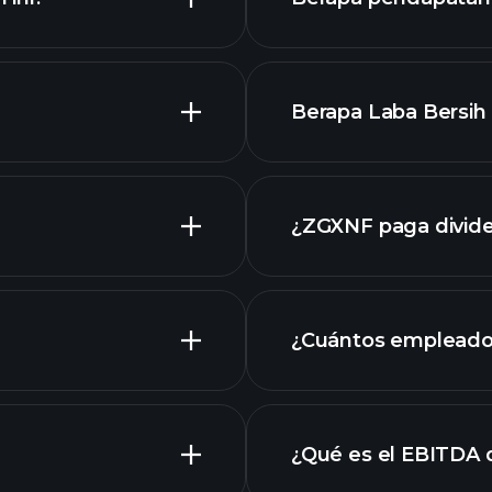
Berapa Laba Bersih 
¿ZGXNF paga divid
ZGXNF
¿Cuántos empleado
grafik
¿Qué es el EBITDA
empleadores má