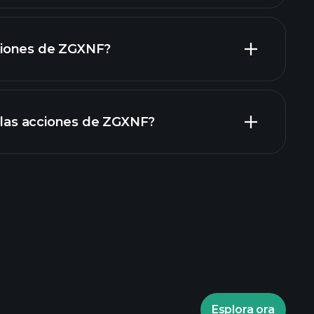
iones de ZGXNF?
rapporti finanziari
n las acciones de ZGXNF?
torneos Playtrade
ecomendado
Esplora ora