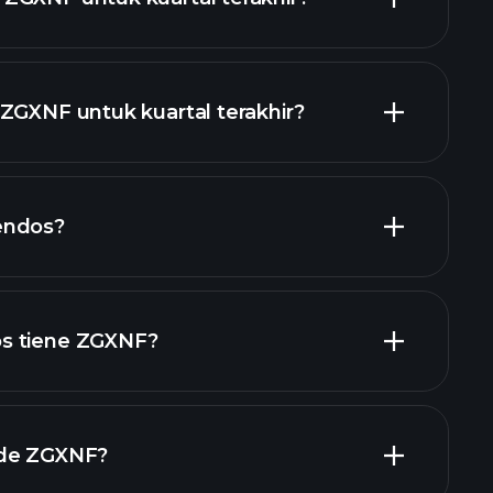
ZGXNF untuk kuartal terakhir?
laporan keuangan ZGXNF
endos?
laporan keuangan
s tiene ZGXNF?
 de ZGXNF?
s grandes