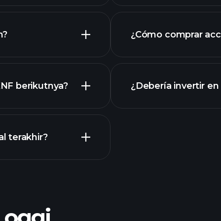
mi
n?
¿Cómo comprar acc
XNF
NF berikutnya?
¿Debería invertir e
Kalender
 terakhir?
bróker r
o oggi