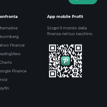
torneos
informes diarios de mercado
onfronta
App mobile Profit
listas de seguimiento
portafolios de
lternative
Scopri il mondo della
finanza nel tuo taschino
loomberg
ahoo Finance
radingView
Charts
oogle Finance
inviz
oyfin