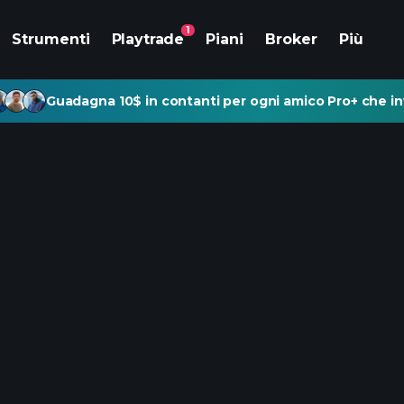
1
Strumenti
Playtrade
Piani
Broker
Più
Guadagna 10$ in contanti per ogni amico Pro+ che inv