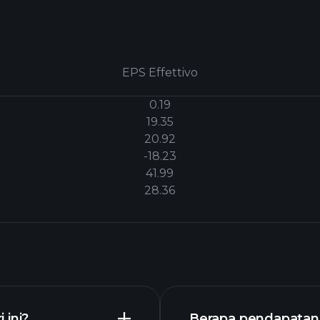
EPS Effettivo
0.19
19.35
20.92
-18.23
41.99
28.36
 ini?
Berapa pendapatan 