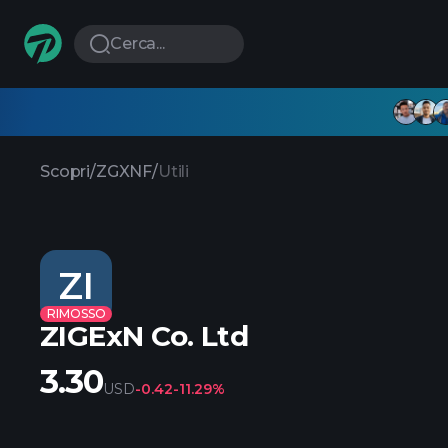
Cerca...
Scopri
/
ZGXNF
/
Utili
ZI
RIMOSSO
ZIGExN Co. Ltd
3.30
USD
-0.42
-11.29%