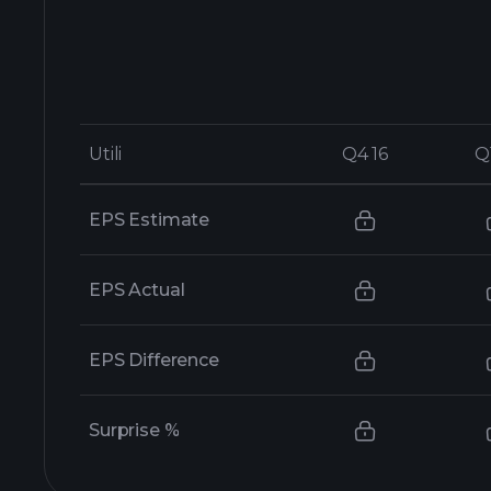
Utili
Utili
Q4 16
Q4 16
Q
Q
EPS Estimate
EPS Actual
EPS Difference
Surprise %