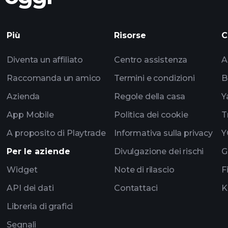
dapatan ZGXNF
Playtrade
Più
Risorse
C
impulsados por IA
Diventa un affiliato
Centro assistenza
A
los multimillonarios
Raccomanda un amico
Termini e condizioni
B
Azienda
Regole della casa
Y
App Mobile
Politica dei cookie
T
A proposito di Playtrade
Informativa sulla privacy
Y
Per le aziende
Divulgazione dei rischi
G
Widget
Note di rilascio
F
API dei dati
Contattaci
K
Libreria di grafici
Segnali