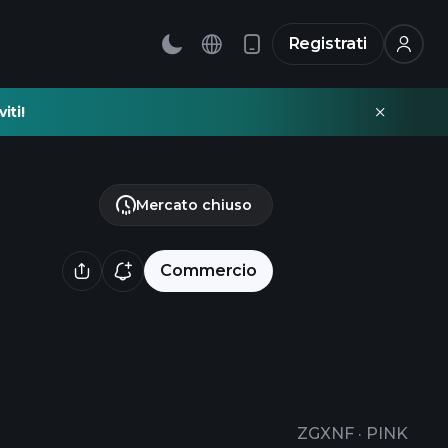
Registrati
iti!
Mercato chiuso
Commercio
ZGXNF
·
PINK