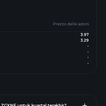
Prezzo delle azioni
3.97
3.29
-
-
-
-
ZGXNF untuk kuartal terakhir?