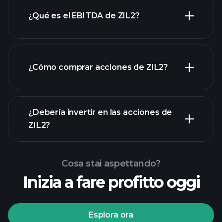
¿Qué es el EBITDA de ZIL2?
empleadores más grandes
¿Cómo comprar acciones de ZIL2?
rapporti finanziari
¿Debería invertir en las acciones de
ZIL2?
Cosa stai aspettando?
Inizia a fare profitto oggi
torneos Playtrade
Esplora ora