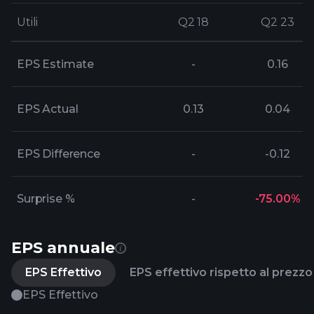
Utili
Utili
Q2 18
Q2 18
Q2 23
Q2 23
EPS Estimate
-
0.16
EPS Actual
0.13
0.04
EPS Difference
-
-0.12
Surprise %
-
-75.00%
EPS annuale
EPS Effettivo
EPS effettivo rispetto al prezzo 
EPS Effettivo