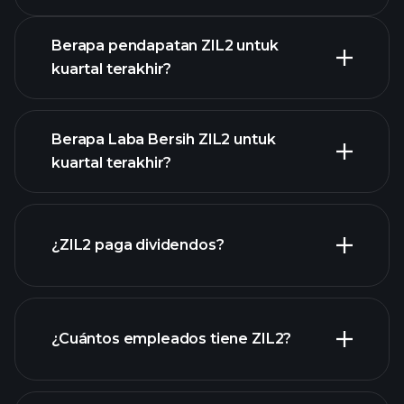
Pendapatan
Berapa pendapatan ZIL2 untuk
kuartal terakhir?
Berapa Laba Bersih ZIL2 untuk
kuartal terakhir?
pendapatan ZIL2
laporan keuangan ZIL2
¿ZIL2 paga dividendos?
laporan keuangan ZIL2
¿Cuántos empleados tiene ZIL2?
acciones de alto dividendo