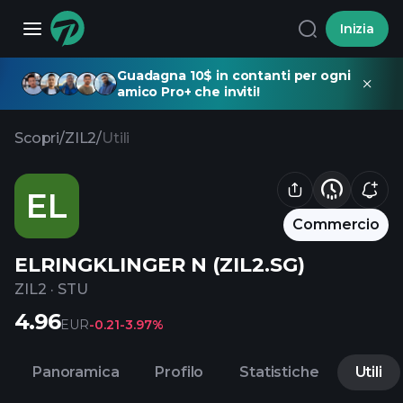
Inizia
Guadagna 10$ in contanti per ogni
amico Pro+ che inviti!
Scopri
/
ZIL2
/
Utili
EL
Commercio
ELRINGKLINGER N (ZIL2.SG)
ZIL2
·
STU
4.96
EUR
-0.21
-3.97%
Panoramica
Profilo
Statistiche
Utili