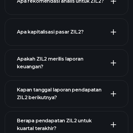
Apa rekomendasi analis untuk ZIL2?
grafik ZIL2
Apa kapitalisasi pasar ZIL2?
daftar saham
Apakah ZIL2 merilis laporan
kami
keuangan?
keuangan ZIL2
Kapan tanggal laporan pendapatan
ZIL2 berikutnya?
Berapa pendapatan ZIL2 untuk
Kalender
kuartal terakhir?