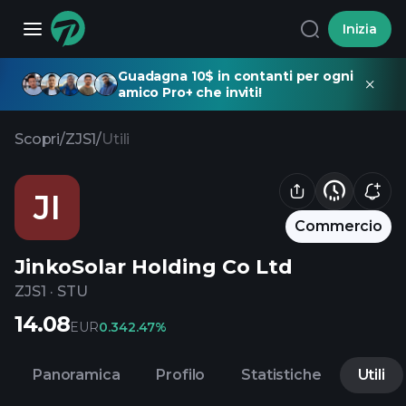
Inizia
Guadagna 10$ in contanti per ogni
amico Pro+ che inviti!
Scopri
/
ZJS1
/
Utili
JI
Commercio
JinkoSolar Holding Co Ltd
ZJS1
·
STU
14.08
EUR
0.34
2.47%
Panoramica
Profilo
Statistiche
Utili