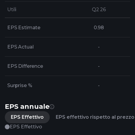
Utili
Utili
Q2 26
Q2 26
EPS Estimate
0.98
EPS Actual
-
EPS Difference
-
Surprise %
-
EPS annuale
EPS Effettivo
EPS effettivo rispetto al prezzo 
EPS Effettivo