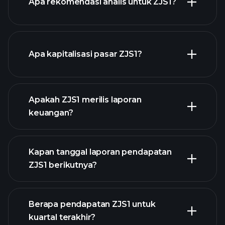
Apa rekomendasi analis untuk ZJS1?
grafik ZJS1
Apa kapitalisasi pasar ZJS1?
daftar
Apakah ZJS1 merilis laporan
saham kami
keuangan?
keuangan ZJS1
Kapan tanggal laporan pendapatan
ZJS1 berikutnya?
Berapa pendapatan ZJS1 untuk
Kalender
kuartal terakhir?