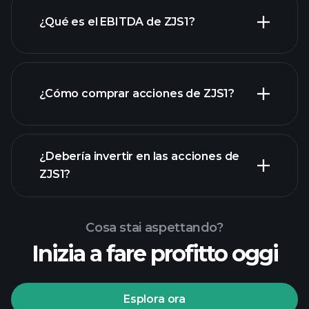
¿Qué es el EBITDA de ZJS1?
empleadores más grandes
¿Cómo comprar acciones de ZJS1?
rapporti finanziari
¿Debería invertir en las acciones de
ZJS1?
Cosa stai aspettando?
Inizia a fare profitto oggi
torneos Playtrade
Esplora ora