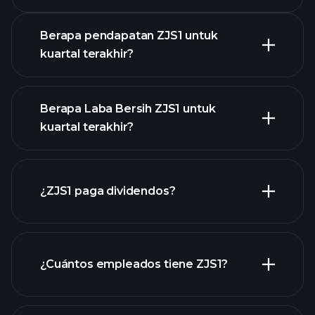
Pendapatan
Berapa pendapatan ZJS1 untuk
kuartal terakhir?
Berapa Laba Bersih ZJS1 untuk
kuartal terakhir?
pendapatan
ZJS1
laporan keuangan ZJS1
¿ZJS1 paga dividendos?
laporan keuangan ZJS1
¿Cuántos empleados tiene ZJS1?
acciones de alto dividendo