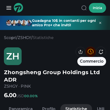
Inizia
Guadagna 10$ in contanti per ogni
amico Pro+ che inviti!
Scopri
/
ZSHGY
/
Statistiche
ZH
Commercio
Zhongsheng Group Holdings Ltd
ADR
ZSHGY
·
PINK
6.00
USD
0
0.00%
Panoramica
Profilo
Statistiche
Utili