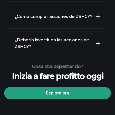
¿Cómo comprar acciones de ZSHGY?
rapporti finanziari
¿Debería invertir en las acciones de
ZSHGY?
Cosa stai aspettando?
Inizia a fare profitto oggi
torneos Playtrade
Esplora ora
bróker recomendado