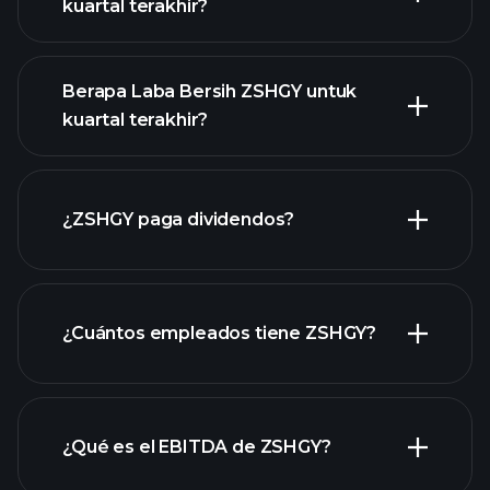
kuartal terakhir?
Berapa Laba Bersih ZSHGY untuk
kuartal terakhir?
pendapatan
ZSHGY
laporan
¿ZSHGY paga dividendos?
keuangan ZSHGY
laporan keuangan ZSHGY
¿Cuántos empleados tiene ZSHGY?
acciones de alto dividendo
¿Qué es el EBITDA de ZSHGY?
empleadores más grandes