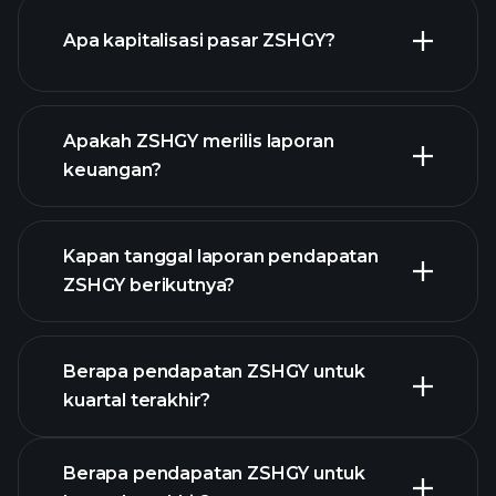
grafik ZSHGY
Apa kapitalisasi pasar ZSHGY?
Apakah ZSHGY merilis laporan
daftar saham kami
keuangan?
keuangan
ZSHGY
Kapan tanggal laporan pendapatan
ZSHGY berikutnya?
Berapa pendapatan ZSHGY untuk
Kalender
kuartal terakhir?
Pendapatan
Berapa pendapatan ZSHGY untuk