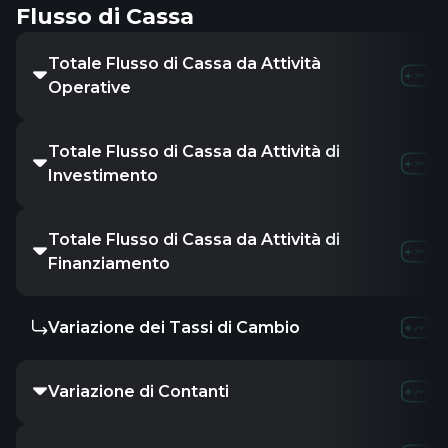
Flusso di Cassa
Totale Flusso di Cassa da Attività
7.22B
11.48
Operative
Totale Flusso di Cassa da Attività di
-
-
-
Investimento
Totale Flusso di Cassa da Attività di
-2.9B
7.06B
-
Finanziamento
Variazione dei Tassi di Cambio
-
-
-
Variazione di Contanti
-4.59B
2.83B