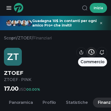
Inizia
Guadagna 10$ in contanti per ogni
amico Pro+ che inviti!
Scopri
/
ZTOEF
/
Finanziari
ZT
Commercio
ZTOEF
ZTOEF
·
PINK
17.00
USD
0
0.00%
Panoramica
Profilo
Statistiche
Finanz