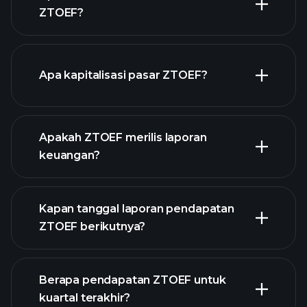
ZTOEF?
grafik ZTOEF
Apa kapitalisasi pasar ZTOEF?
Apakah ZTOEF merilis laporan
daftar saham kami
keuangan?
keuangan
ZTOEF
Kapan tanggal laporan pendapatan
ZTOEF berikutnya?
Berapa pendapatan ZTOEF untuk
Kalender
kuartal terakhir?