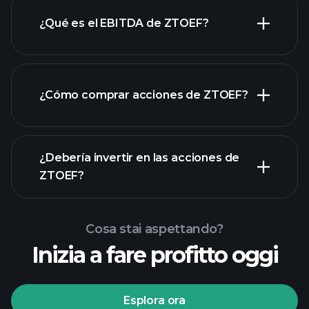
¿Qué es el EBITDA de ZTOEF?
empleadores más grandes
¿Cómo comprar acciones de ZTOEF?
rapporti finanziari
¿Debería invertir en las acciones de
ZTOEF?
Cosa stai aspettando?
Inizia a fare profitto oggi
torneos Playtrade
Esplora ora