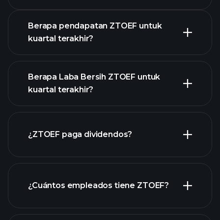
Pendapatan
Berapa pendapatan ZTOEF untuk
kuartal terakhir?
Berapa Laba Bersih ZTOEF untuk
kuartal terakhir?
pendapatan
laporan keuangan ZTOEF
ZTOEF
¿ZTOEF paga dividendos?
laporan keuangan ZTOEF
¿Cuántos empleados tiene ZTOEF?
acciones de alto dividendo