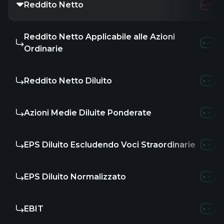
Reddito Netto
4.75B
6.81
Reddito Netto Applicabile alle Azioni
-
-
-
Ordinarie
Reddito Netto Diluito
-
-
-
Azioni Medie Diluite Ponderate
-
-
804.
EPS Diluito Escludendo Voci Straordinarie
-
-
10.
EPS Diluito Normalizzato
-
-
-
EBIT
-
-
-