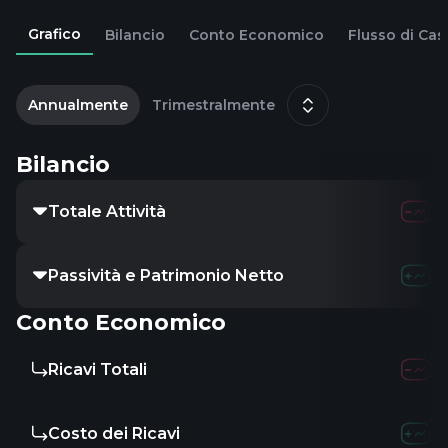
Grafico
Bilancio
Conto Economico
Flusso di Cas
2
d
Annualmente
Trimestralmente
Bilancio
Totale Attività
62.77B
78.5
Passività e Patrimonio Netto
-
-
-
Conto Economico
Ricavi Totali
30.41B
35.3
Costo dei Ricavi
23.82B
26.3