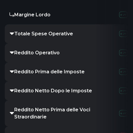
Margine Lordo
6.59B
9.04
Totale Spese Operative
24.9B
27.64
Reddito Operativo
5.5B
7.74B
Reddito Prima delle Imposte
5.74B
8.29
Reddito Netto Dopo le Imposte
4.73B
6.65
Reddito Netto Prima delle Voci
4.73B
6.65
Straordinarie