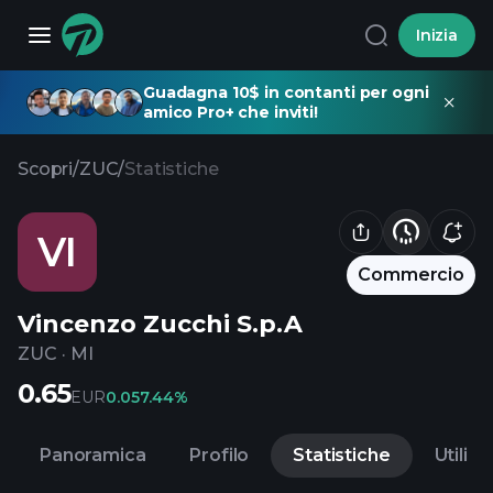
Inizia
Guadagna 10$ in contanti per ogni
amico Pro+ che inviti!
Scopri
/
ZUC
/
Statistiche
VI
Commercio
Vincenzo Zucchi S.p.A
ZUC
·
MI
0.65
EUR
0.05
7.44%
Panoramica
Profilo
Statistiche
Utili