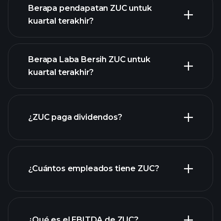
Berapa pendapatan ZUC untuk
kuartal terakhir?
Berapa Laba Bersih ZUC untuk
kuartal terakhir?
pendapatan
ZUC
laporan keuangan
¿ZUC paga dividendos?
ZUC
laporan keuangan ZUC
¿Cuántos empleados tiene ZUC?
acciones de alto dividendo
¿Qué es el EBITDA de ZUC?