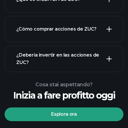
empleadores más grandes
¿Cómo comprar acciones de ZUC?
rapporti finanziari
¿Debería invertir en las acciones de
ZUC?
Cosa stai aspettando?
Inizia a fare profitto oggi
torneos Playtrade
Esplora ora
bróker recomendado