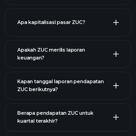
grafik ZUC
Apa kapitalisasi pasar ZUC?
Apakah ZUC merilis laporan
daftar saham kami
keuangan?
keuangan ZUC
Kapan tanggal laporan pendapatan
ZUC berikutnya?
Berapa pendapatan ZUC untuk
Kalender
kuartal terakhir?
Pendapatan