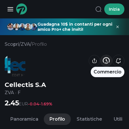
Inizia
Guadagna 10$ in contanti per ogni
amico Pro+ che inviti!
Scopri
/
ZVA
/
Profilo
Commercio
Cellectis S.A
ZVA
·
F
2.45
EUR
-0.04
-1.69%
Panoramica
Profilo
Statistiche
Utili