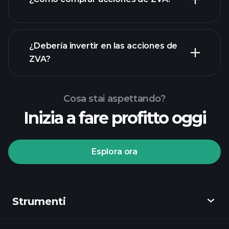
rapporti finanziari
¿Debería invertir en las acciones de
ZVA?
Cosa stai aspettando?
Inizia a fare profitto oggi
torneos Playtrade
Esplora ora
bróker recomendado
Strumenti
torneos
Playtrade
informes diarios de