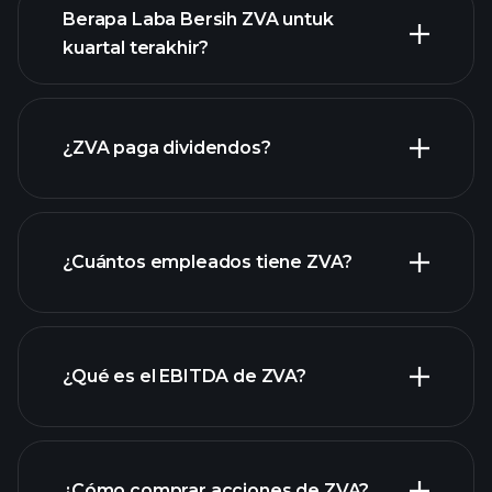
Berapa Laba Bersih ZVA untuk
kuartal terakhir?
pendapatan
ZVA
laporan keuangan
¿ZVA paga dividendos?
ZVA
laporan
¿Cuántos empleados tiene ZVA?
keuangan ZVA
acciones de alto dividendo
¿Qué es el EBITDA de ZVA?
empleadores más grandes
¿Cómo comprar acciones de ZVA?