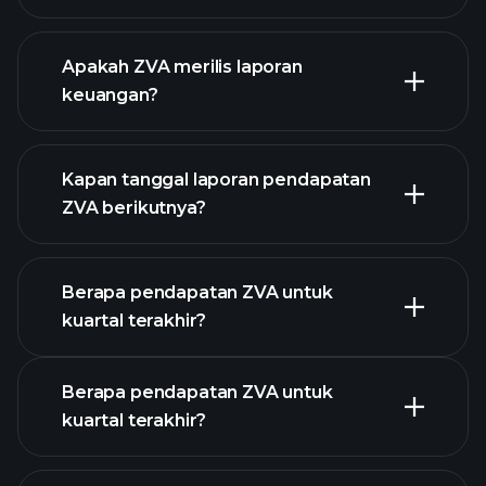
Apakah ZVA merilis laporan
daftar saham kami
keuangan?
keuangan ZVA
Kapan tanggal laporan pendapatan
ZVA berikutnya?
Berapa pendapatan ZVA untuk
Kalender
kuartal terakhir?
Pendapatan
Berapa pendapatan ZVA untuk
kuartal terakhir?