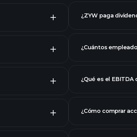
laporan
grafik lanjutan
¿ZYW paga dividen
laporan
¿Cuántos empleado
grafik
¿Qué es el EBITDA
empleadores más 
i
¿Cómo comprar acc
W