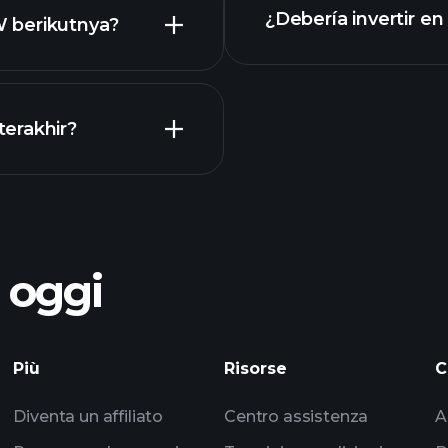
¿Debería invertir e
 berikutnya?
Kalender
erakhir?
torneos Playtrade
o oggi
dapatan ZYW
Playtrade
impulsados por IA
Più
Risorse
C
Diventa un affiliato
Centro assistenza
A
los multimillonarios