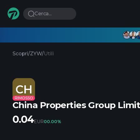
Cerca...
Scopri
/
ZYW
/
Utili
CH
RIMOSSO
China Properties Group Limi
0.04
EUR
0
0.00%