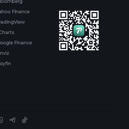
loomberg
ahoo Finance
radingView
Charts
oogle Finance
inviz
oyfin