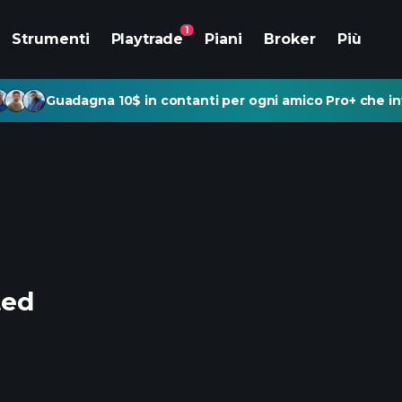
1
Strumenti
Playtrade
Piani
Broker
Più
Guadagna 10$ in contanti per ogni amico Pro+ che inv
ted