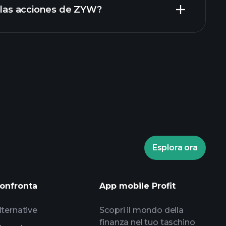
n las acciones de ZYW?
bróker recomendado
Esplora ora
torneos
informes diarios de mercado
listas de seguimiento
onfronta
App mobile Profit
portafolios de
lternative
Scopri il mondo della
finanza nel tuo taschino