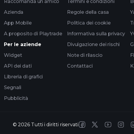
Raccomanda un amico
Termini e condizioni
B
Azienda
Regole della casa
Y
App Mobile
Politica dei cookie
T
A proposito di Playtrade
Informativa sulla privacy
Y
Per le aziende
Divulgazione dei rischi
G
Widget
Note di rilascio
F
API dei dati
Contattaci
K
Libreria di grafici
Segnali
Pubblicità
©
2026
Tutti i diritti riservati