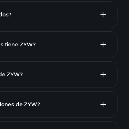
 keuangan ZYW
dos?
 keuangan ZYW
acciones de alto dividendo
s tiene ZYW?
 de ZYW?
grandes
iones de ZYW?
rapporti finanziari