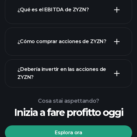
¿Qué es el EBITDA de ZYZN?
empleadores más grandes
¿Cómo comprar acciones de ZYZN?
rapporti finanziari
¿Debería invertir en las acciones de
ZYZN?
Cosa stai aspettando?
Inizia a fare profitto oggi
torneos Playtrade
Esplora ora