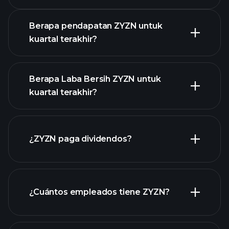
Pendapatan
Berapa pendapatan ZYZN untuk
kuartal terakhir?
Berapa Laba Bersih ZYZN untuk
kuartal terakhir?
pendapatan
ZYZN
laporan keuangan ZYZN
¿ZYZN paga dividendos?
laporan
keuangan ZYZN
¿Cuántos empleados tiene ZYZN?
acciones de alto dividendo