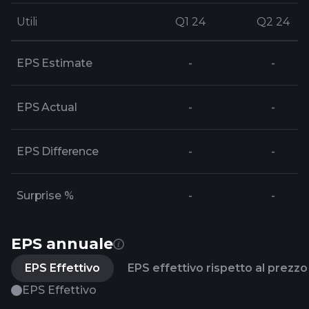
Utili
Utili
Q1 24
Q1 24
Q2 24
Q2 24
EPS Estimate
-
-
EPS Actual
-
-
EPS Difference
-
-
Surprise %
-
-
EPS annuale
EPS Effettivo
EPS effettivo rispetto al prezzo 
EPS Effettivo