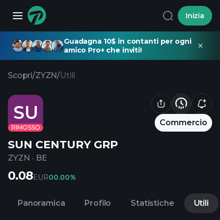
Inizia
Guadagna 10$ in contanti per ogni
amico Pro+ che inviti!
Scopri
/
ZYZN
/
Utili
SU
Commercio
RIMOSSO
SUN CENTURY GRP
ZYZN
·
BE
0.08
EUR
0
0.00%
Panoramica
Profilo
Statistiche
Utili