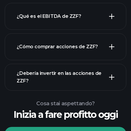
¿Qué es el EBITDA de ZZF?
empleadores más grandes
¿Cómo comprar acciones de ZZF?
rapporti finanziari
¿Debería invertir en las acciones de
ZZF?
Cosa stai aspettando?
Inizia a fare profitto oggi