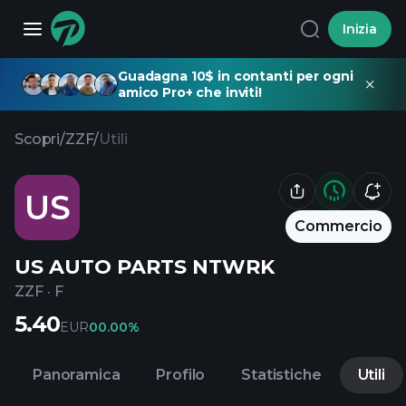
Inizia
Guadagna 10$ in contanti per ogni
amico Pro+ che inviti!
Scopri
/
ZZF
/
Utili
US
Commercio
US AUTO PARTS NTWRK
ZZF
·
F
5.40
EUR
0
0.00%
Panoramica
Profilo
Statistiche
Utili