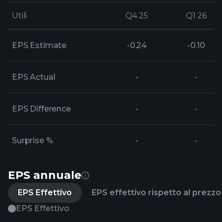
Utili
Utili
Q4 25
Q4 25
Q1 26
Q1 26
EPS Estimate
-0.24
-0.10
EPS Actual
-
-
EPS Difference
-
-
Surprise %
-
-
EPS annuale
EPS Effettivo
EPS effettivo rispetto al prezzo 
EPS Effettivo