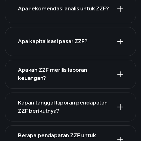
Apa rekomendasi analis untuk ZZF?
grafik ZZF
Apa kapitalisasi pasar ZZF?
Apakah ZZF merilis laporan
daftar saham kami
keuangan?
keuangan ZZF
Kapan tanggal laporan pendapatan
ZZF berikutnya?
Berapa pendapatan ZZF untuk