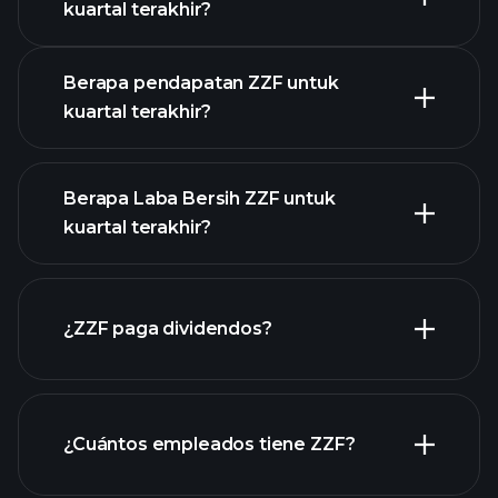
Kalender
kuartal terakhir?
Pendapatan
Berapa pendapatan ZZF untuk
kuartal terakhir?
Berapa Laba Bersih ZZF untuk
kuartal terakhir?
pendapatan
ZZF
laporan keuangan ZZF
¿ZZF paga dividendos?
laporan
¿Cuántos empleados tiene ZZF?
keuangan ZZF
acciones de alto dividendo