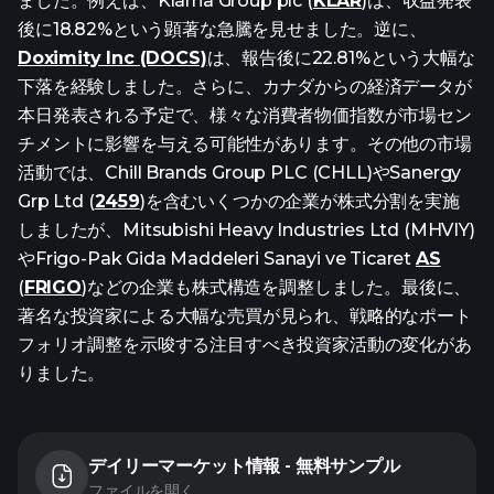
ました。例えば、Klarna Group plc (
KLAR
)は、収益発表
後に18.82%という顕著な急騰を見せました。逆に、
Doximity Inc (DOCS)
は、報告後に22.81%という大幅な
下落を経験しました。さらに、カナダからの経済データが
本日発表される予定で、様々な消費者物価指数が市場セン
チメントに影響を与える可能性があります。その他の市場
活動では、Chill Brands Group PLC (CHLL)やSanergy
Grp Ltd (
2459
)を含むいくつかの企業が株式分割を実施
しましたが、Mitsubishi Heavy Industries Ltd (MHVIY)
やFrigo-Pak Gida Maddeleri Sanayi ve Ticaret
AS
(
FRIGO
)などの企業も株式構造を調整しました。最後に、
著名な投資家による大幅な売買が見られ、戦略的なポート
フォリオ調整を示唆する注目すべき投資家活動の変化があ
りました。
デイリーマーケット情報 - 無料サンプル
ファイルを開く