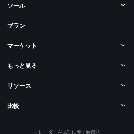
ツール
プラン
ディスカバー
Playtrade
マーケット
チャート
ニュース
もっと見る
概要
カレンダー
株式
リソース
ラーニングハブ
アフィリエイトプログラム
外国為替
週間マーケットレポート
紹介キャンペーン
指数
比較
ヘルプセンター
メッセンジャー
企業情報
ETF
ご利用規約
モバイルアプリ
ファンド
同業他社と比較してみる
ハウスルール
トレーダーを成功に導く新感覚