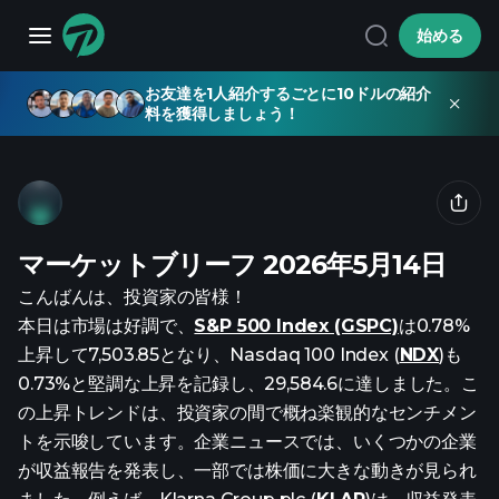
始める
お友達を1人紹介するごとに10ドルの紹介
料を獲得しましょう！
マーケットブリーフ 2026年5月14日
こんばんは、投資家の皆様！
本日は市場は好調で、
S&P 500 Index (GSPC)
は0.78%
上昇して7,503.85となり、Nasdaq 100 Index (
NDX
)も
0.73%と堅調な上昇を記録し、29,584.6に達しました。こ
の上昇トレンドは、投資家の間で概ね楽観的なセンチメン
トを示唆しています。企業ニュースでは、いくつかの企業
が収益報告を発表し、一部では株価に大きな動きが見られ