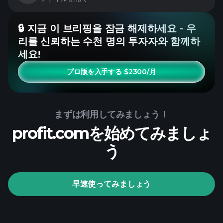
🔒 지금 이 브리핑을 잠금 해제하세요 - 우
리를 신뢰하는 수천 명의 투자자와 함께하
세요!
プロ版を入手する $2300/月
まずは利用してみましょう！
profit.comを始めてみましょ
う
早速使ってみましょう