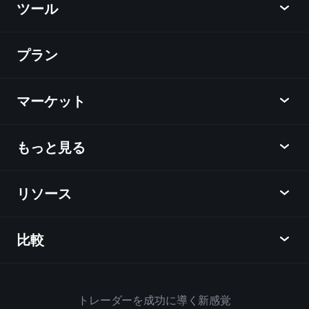
ツール
プラン
ディスカバー
Playtrade
マーケット
チャート
ニュース
もっと見る
概要
カレンダー
株式
リソース
ラーニングハブ
アフィリエイトプログラム
外国為替
週間マーケットレポート
紹介キャンペーン
指数
比較
ヘルプセンター
メッセンジャー
企業情報
ETF
ご利用規約
モバイルアプリ
ファンド
同業他社と比較してみる
ハウスルール
トレーダーを成功に導く新感覚
Playtradeについて