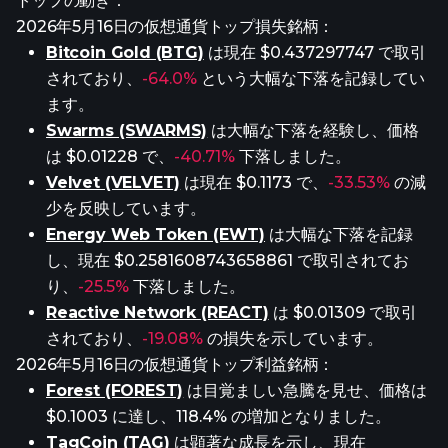
トップの動き：
2026年5月16日の仮想通貨トップ損失銘柄：
Bitcoin Gold (BTG)
は現在 $0.437297747 で取引
されており、
-64.0%
という大幅な下落を記録してい
ます。
Swarms (SWARMS)
は大幅な下落を経験し、価格
は $0.01228 で、
-40.71%
下落しました。
Velvet (VELVET)
は現在 $0.1173 で、
-33.53%
の減
少を反映しています。
Energy Web Token (EWT)
は大幅な下落を記録
し、現在 $0.2581608743658861 で取引されてお
り、
-25.5%
下落しました。
Reactive Network (REACT)
は $0.01309 で取引
されており、
-19.08%
の損失を示しています。
2026年5月16日の仮想通貨トップ利益銘柄：
Forest (FOREST)
は目覚ましい急騰を見せ、価格は
$0.1003 に達し、118.4% の増加となりました。
TagCoin (TAG)
は顕著な成長を示し、現在