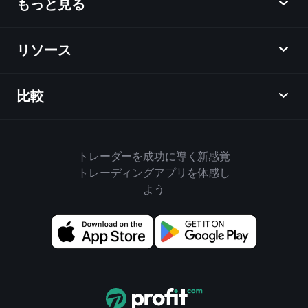
もっと見る
概要
カレンダー
株式
リソース
ラーニングハブ
アフィリエイトプログラム
外国為替
週間マーケットレポート
紹介キャンペーン
指数
比較
ヘルプセンター
メッセンジャー
企業情報
ETF
ご利用規約
モバイルアプリ
ファンド
同業他社と比較してみる
ハウスルール
トレーダーを成功に導く新感覚
Playtradeについて
商品
Bloomberg
トレーディングアプリを体感し
クッキーポリシー
ビジネス向け
よう
Yahoo Finance
プライバシーポリシー
ウィジェット
TradingView
ディスクロージャー
データAPI
YCharts
アップデート情報
チャートライブラリ
Google Finance
お問い合わせ
売買シグナル