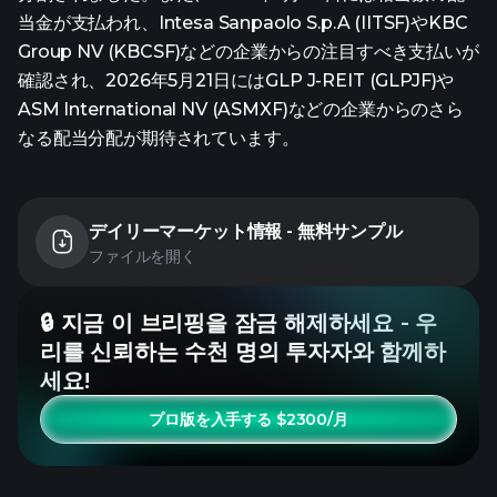
当金が支払われ、Intesa Sanpaolo S.p.A (IITSF)やKBC
Group NV (KBCSF)などの企業からの注目すべき支払いが
確認され、2026年5月21日にはGLP J-REIT (GLPJF)や
ASM International NV (ASMXF)などの企業からのさら
なる配当分配が期待されています。
デイリーマーケット情報 - 無料サンプル
ファイルを開く
🔒 지금 이 브리핑을 잠금 해제하세요 - 우
리를 신뢰하는 수천 명의 투자자와 함께하
세요!
プロ版を入手する $2300/月