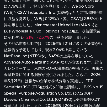
も、収益予想を下回ったにもかかわらず、市場前の報告後
に7.76%上昇し、好反応を見せました。Weibo Corp
(WB)とCSW Industrials, Inc. (CSW)はともに市場開始前
に収益を発表し、WBは0.12%の上昇、CSWは2.86%の上
昇を示しました。Manchester United Ltd (MANU)と
BJs Wholesale Club Holdings Inc (BJ)は、収益開示後
にそれぞれ
-1.21%
、
-2.37%
の下落を経験しました。
その他の市場活動では、2026年5月21日に多くの企業が収
益報告を予定しており、現在2.04%上昇している
NetEase Inc (NTES)や、3.45%の上昇を示している
Advance Auto Parts Inc (AAP)などが含まれます。経済
カレンダーでは、米国のFOMC議事録が発表され、将来の
金融政策に関する洞察が提供されました。さらに、2026
年5月21日には複数の企業が株式分割を実施し、FPT
Securities JSC (FTS)は株式を1.1倍に調整し、IBKS No. 15
Special Purpose Acquisition Co. Ltd. (373200)と
Daewon Chemical Co. Ltd. (024890)は分割係数0.2で
分割されました。また、2026年5月20日には相当数の配