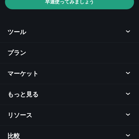
早速使ってみましょう
ツール
プラン
ディスカバー
Playtrade
マーケット
チャート
ニュース
もっと見る
概要
カレンダー
株式
リソース
ラーニングハブ
アフィリエイトプログラム
外国為替
週間マーケットレポート
紹介キャンペーン
指数
比較
ヘルプセンター