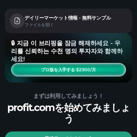
デイリーマーケット情報 - 無料サンプル
ファイルを開く
🔒 지금 이 브리핑을 잠금 해제하세요 - 우
리를 신뢰하는 수천 명의 투자자와 함께하
세요!
プロ版を入手する $2300/月
まずは利用してみましょう！
profit.comを始めてみましょ
う