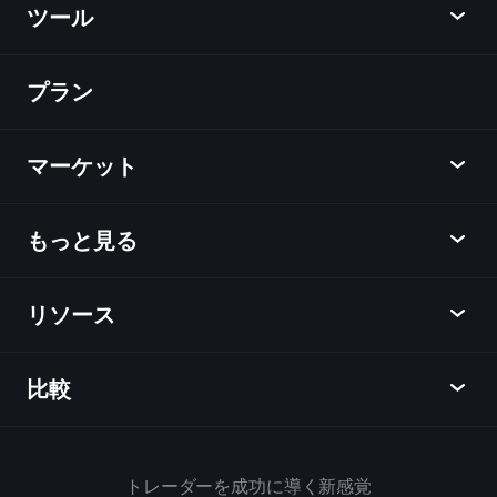
ツール
プラン
ディスカバー
Playtrade
マーケット
チャート
ニュース
もっと見る
概要
カレンダー
株式
リソース
ラーニングハブ
アフィリエイトプログラム
外国為替
週間マーケットレポート
紹介キャンペーン
指数
比較
ヘルプセンター
メッセンジャー
企業情報
ETF
ご利用規約
モバイルアプリ
ファンド
同業他社と比較してみる
ハウスルール
トレーダーを成功に導く新感覚
Playtradeについて