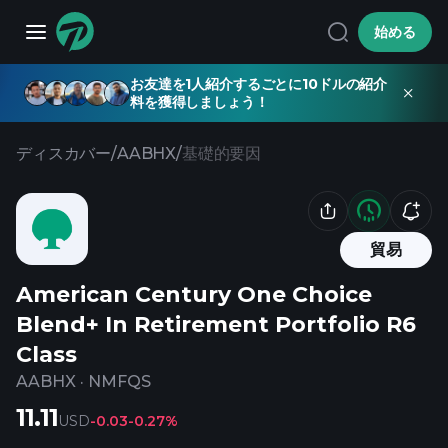
始める
お友達を1人紹介するごとに10ドルの紹介
料を獲得しましょう！
ディスカバー
/
AABHX
/
基礎的要因
貿易
American Century One Choice
Blend+ In Retirement Portfolio R6
Class
AABHX
·
NMFQS
11.11
USD
-0.03
-0.27%