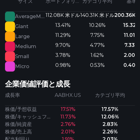
サイズ
ポートフォリオ
カテゴリ平均
基準
112.08K 米ドル
140.31K 米ドル
200.36K
AverageMarketCap
13.41%
10.26%
15.32
Giant
11.29%
7.75%
11.01%
Large
9.70%
4.77%
7.33%
Medium
3.78%
1.62%
2.00%
Small
0.98%
0.53%
0.40%
Micro
企業価値評価と成長
成長率
AABHX.US
カテゴリ平均
株価/予想収益
17.51%
17.57%
株価/キャッシュフロー
11.73%
12.06%
株価/純資産
2.76%
2.83%
株価/売上高
2.01%
2.26%
配当利回り
1.91%
2.03%