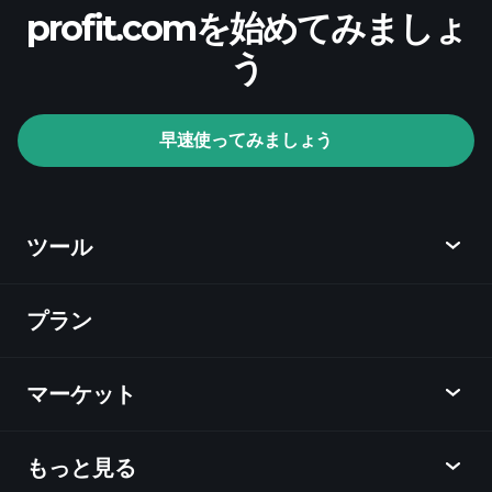
profit.comを始めてみましょ
推奨証券会社
う
Playtrade Tournaments
早速使ってみましょう
AIによる日々の市場インサイト
ウォッチ
リスト
億万長者ポートフォ
リオ
ツール
プラン
ディスカバー
Playtrade
マーケット
チャート
ニュース
もっと見る
概要