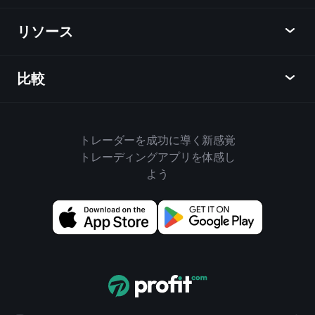
カレンダー
株式
リソース
ラーニングハブ
アフィリエイトプログラム
外国為替
週間マーケットレポート
紹介キャンペーン
指数
比較
ヘルプセンター
メッセンジャー
企業情報
ETF
ご利用規約
モバイルアプリ
ファンド
同業他社と比較してみる
ハウスルール
トレーダーを成功に導く新感覚
Playtradeについて
商品
Bloomberg
トレーディングアプリを体感し
クッキーポリシー
ビジネス向け
よう
Yahoo Finance
プライバシーポリシー
ウィジェット
TradingView
ディスクロージャー
データAPI
YCharts
アップデート情報
チャートライブラリ
Google Finance
お問い合わせ
売買シグナル
Finviz
広告