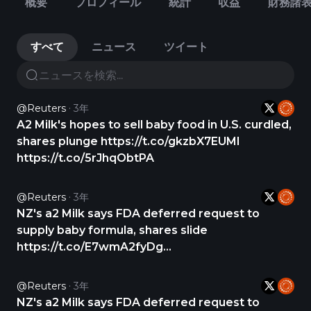
概要
プロフィール
統計
収益
財務諸
すべて
ニュース
ツイート
@Reuters
3年
A2 Milk's hopes to sell baby food in U.S. curdled,
shares plunge https://t.co/gkzbX7EUMl
https://t.co/5rJhqObtPA
@Reuters
3年
NZ's a2 Milk says FDA deferred request to
supply baby formula, shares slide
https://t.co/E7wmA2fyDg
https://t.co/vj3QTGHcxv
@Reuters
3年
NZ's a2 Milk says FDA deferred request to