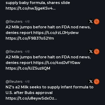
supply baby formula, shares slide
https://t.co/nw3jgeKSv4
https://t.co/vH0gB6xzQg
@Reuters
4年
A2 Milk jumps before halt on FDA nod news,
denies report https://t.co/rzLiJHydew
https://t.co/F9B37o52Ym
@Reuters
4年
A2 Milk jumps before halt on FDA nod news,
denies report https://t.co/4xdJvFY0aw
https://t.co/iUZ5uzliQM
@Reuters
4年
NZ's a2 Milk seeks to supply infant formula to
U.S. after Bubs approval
https://t.co/u8eywSdxOz
https://t.co/darAMDdw34