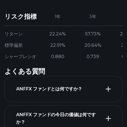
リスク指標
1年
3年
リターン
22.24%
57.73%
29
標準偏差
22.91%
20.64%
21
シャープレシオ
0.880
0.739
0.
よくある質問
ANFFX ファンドとは何ですか？
ANFFX ファンドの今日の価値は何です
か？