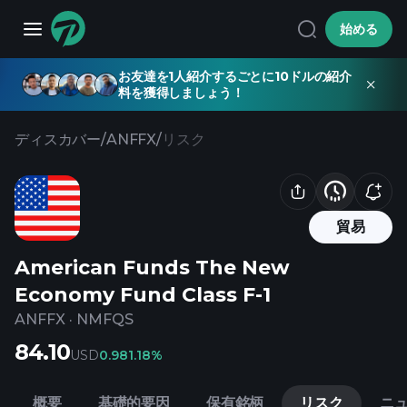
始める
お友達を1人紹介するごとに10ドルの紹介
料を獲得しましょう！
ディスカバー
/
ANFFX
/
リスク
貿易
American Funds The New
Economy Fund Class F-1
ANFFX
·
NMFQS
84.10
USD
0.98
1.18%
概要
基礎的要因
保有銘柄
リスク
ニ