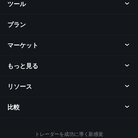
ツール
プラン
ディスカバー
Playtrade
マーケット
チャート
ニュース
もっと見る
概要
カレンダー
株式
リソース
ラーニングハブ
アフィリエイトプログラム
外国為替
週間マーケットレポート
紹介キャンペーン
指数
比較
ヘルプセンター
メッセンジャー
企業情報
ETF
ご利用規約
モバイルアプリ
ファンド
同業他社と比較してみる
ハウスルール
トレーダーを成功に導く新感覚
Playtradeについて