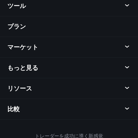
リオ
ツール
プラン
ディスカバー
Playtrade
マーケット
チャート
ニュース
もっと見る
概要
カレンダー
株式
リソース
ラーニングハブ
アフィリエイトプログラム
外国為替
週間マーケットレポート
紹介キャンペーン
指数
比較
ヘルプセンター
メッセンジャー
企業情報
ETF
ご利用規約
モバイルアプリ
ファンド
同業他社と比較してみる
ハウスルール
トレーダーを成功に導く新感覚