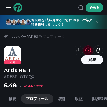
始める
お友達を1人紹介するごとに10ドルの紹介
料を獲得しましょう！
ディスカバー
/
ARESF
/
プロフィール
貿易
除外
Artis REIT
ARESF
·
OTCQX
6.48
USD
-0.41
-5.95%
概要
プロフィール
統計
収益
財務諸