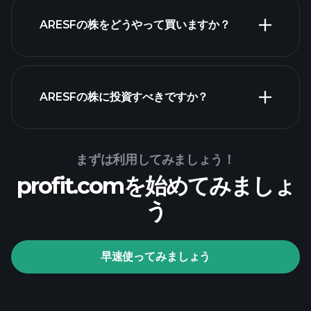
ARESFの株をどうやって買いますか？
財務諸表
ARESFの株に投資すべきですか？
Playtrade Tournaments
まずは利用してみましょう！
profit.comを始めてみましょ
推奨証券会社
う
Playtrade Tournaments
早速使ってみましょう
AIによる日々の市場インサイト
ウォッチ
リスト
億万長者ポートフォ