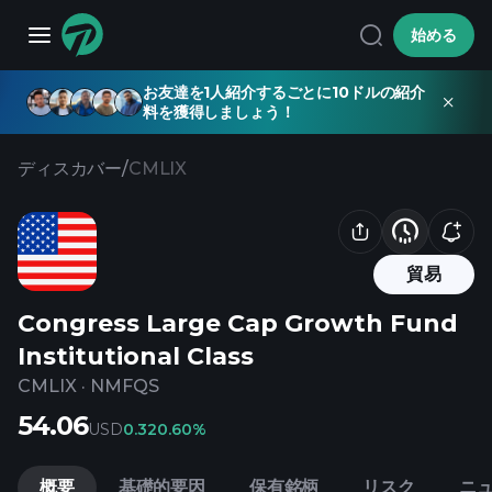
始める
お友達を1人紹介するごとに10ドルの紹介
料を獲得しましょう！
ディスカバー
/
CMLIX
貿易
Congress Large Cap Growth Fund
Institutional Class
CMLIX
·
NMFQS
54.06
USD
0.32
0.60%
概要
基礎的要因
保有銘柄
リスク
ニ