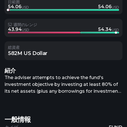
日範囲
54.06
54.06
USD
USD
52 週間のレンジ
43.94
54.34
USD
USD
総資産
582M US Dollar
紹介
The adviser attempts to achieve the fund's
investment objective by investing at least 80% of
its net assets (plus any borrowings for investment
purposes) in equity securities of large-
capitalization companies. The adviser defines
large-capitalization companies as those whose
一般情報
market capitalization, at the time of purchase, are
consistent with the market capitalizations of