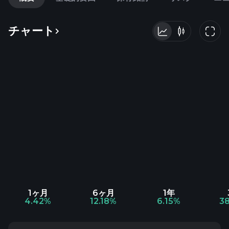
チャート
1ヶ月
6ヶ月
1年
4.42%
12.18%
6.15%
3