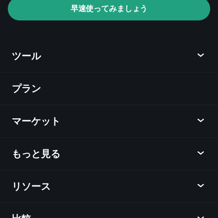
ト
おすすめの
早速使ってみましょう
ブローカー
ツール
プラン
ディスカバー
Playtrade
マーケット
チャート
ニュース
もっと見る
概要
カレンダー
株式
リソース
ラーニングハブ
アフィリエイトプログラム
外国為替
週間マーケットレポート
紹介キャンペーン
指数