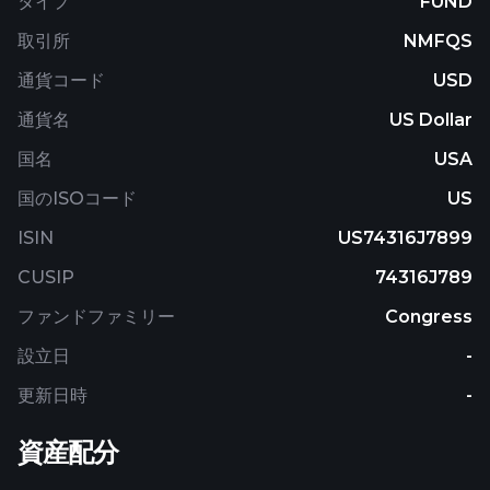
タイプ
FUND
companies in the Russell 1000® Growth Index.
取引所
NMFQS
通貨コード
USD
通貨名
US Dollar
国名
USA
国のISOコード
US
ISIN
US74316J7899
CUSIP
74316J789
ファンドファミリー
Congress
設立日
-
更新日時
-
資産配分