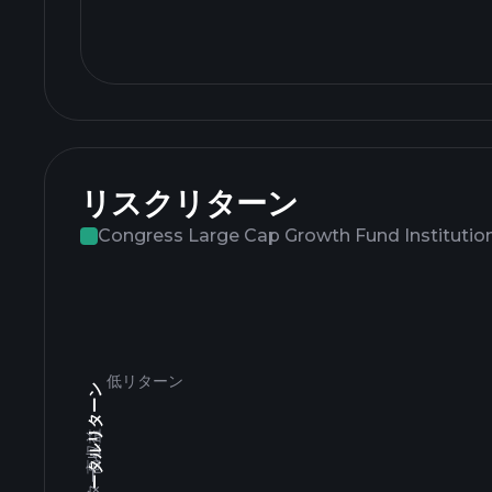
リスクリターン
Congress Large Cap Growth Fund Institution
低リターン
3年間のトータルリターン
高収益
低リターン