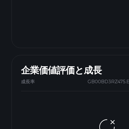
企業価値評価と成長
成長率
GB00BD3RZ475.