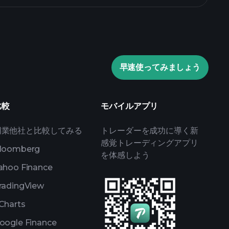
Playtradeトー
早速使ってみましょう
おすすめのブローカー
比較
モバイルアプリ
同業他社と比較してみる
トレーダーを成功に導く新
感覚トレーディングアプリ
loomberg
を体感しよう
ahoo Finance
radingView
Charts
oogle Finance