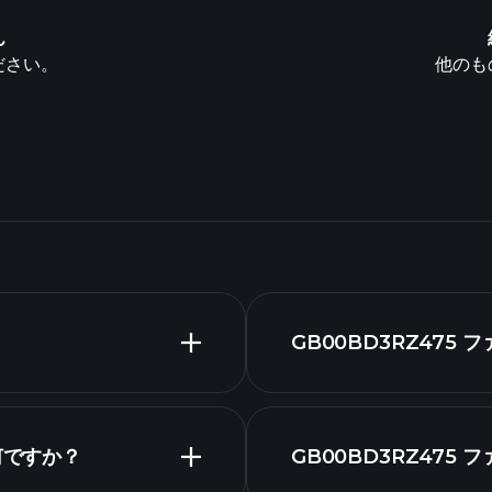
ん
ださい。
他のも
GB00BD3RZ47
何ですか？
GB00BD3RZ47