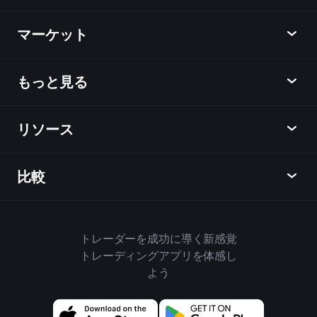
Playtrade
マーケット
チャート
ニュース
もっと見る
概要
カレンダー
株式
リソース
ラーニングハブ
アフィリエイトプログラム
外国為替
週間マーケットレポート
紹介キャンペーン
指数
比較
ヘルプセンター
メッセンジャー
企業情報
ETF
ご利用規約
モバイルアプリ
ファンド
同業他社と比較してみる
ハウスルール
トレーダーを成功に導く新感覚
Playtradeについて
商品
Bloomberg
トレーディングアプリを体感し
クッキーポリシー
ビジネス向け
よう
Yahoo Finance
プライバシーポリシー
ウィジェット
TradingView