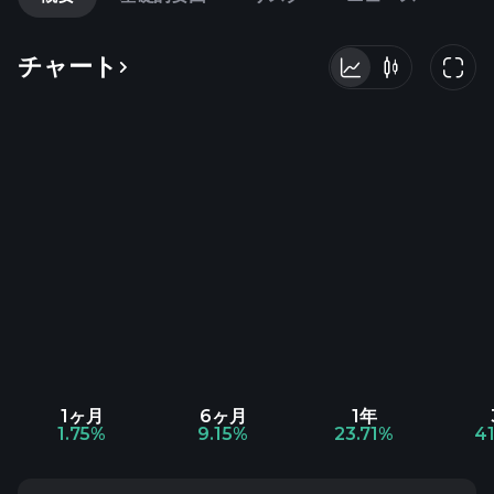
チャート
1ヶ月
6ヶ月
1年
1.75%
9.15%
23.71%
4