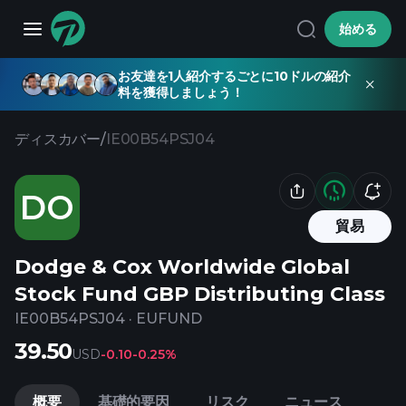
始める
お友達を1人紹介するごとに10ドルの紹介
料を獲得しましょう！
ディスカバー
/
IE00B54PSJ04
DO
貿易
Dodge & Cox Worldwide Global
Stock Fund GBP Distributing Class
IE00B54PSJ04
·
EUFUND
39.50
USD
-0.10
-0.25%
概要
基礎的要因
リスク
ニュース