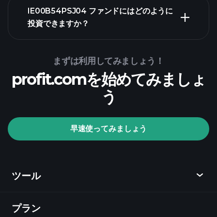
IE00B54PSJ04 ファンドにはどのように
投資できますか？
IE00B54PSJ04 ファ
ンドチャート
まずは利用してみましょう！
profit.comを始めてみましょ
う
Playtradeトー
ナメント
おす
早速使ってみましょう
すめのブローカー
ツール
プラン
ディスカバー