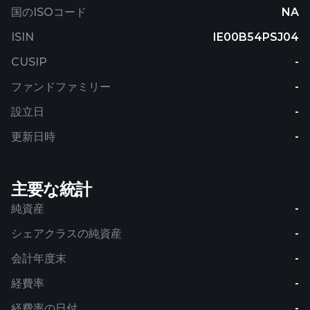
国のISOコード
NA
ISIN
IE00B54PSJ04
CUSIP
-
ファンドファミリー
-
設立日
-
更新日時
-
主要な統計
純資産
-
シェアクラスの純資産
-
会計年度末
-
経費率
-
経費率の日付
-