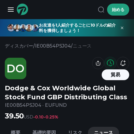
始める
お友達を1人紹介するごとに10ドルの紹介
料を獲得しましょう！
ディスカバー
/
IE00B54PSJ04
/
ニュース
DO
貿易
Dodge & Cox Worldwide Global
Stock Fund GBP Distributing Class
IE00B54PSJ04
·
EUFUND
39.50
USD
-0.10
-0.25%
概要
基礎的要因
リスク
ニュース