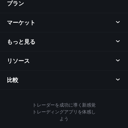
プラン
ディスカバー
Playtrade
マーケット
チャート
ニュース
もっと見る
概要
カレンダー
株式
リソース
ラーニングハブ
アフィリエイトプログラム
外国為替
週間マーケットレポート
紹介キャンペーン
指数
比較
ヘルプセンター
メッセンジャー
企業情報
ETF
ご利用規約
モバイルアプリ
ファンド
同業他社と比較してみる
ハウスルール
トレーダーを成功に導く新感覚
Playtradeについて
商品
Bloomberg
トレーディングアプリを体感し
クッキーポリシー
ビジネス向け
よう
Yahoo Finance
プライバシーポリシー