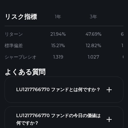
リスク指標
1年
3年
リターン
21.94%
47.69%
65
標準偏差
15.21%
12.82%
13
シャープレシオ
1.319
1.027
0.
よくある質問
LU1217766770 ファンドとは何ですか？
LU1217766770 ファンドの今日の価値は
何ですか？