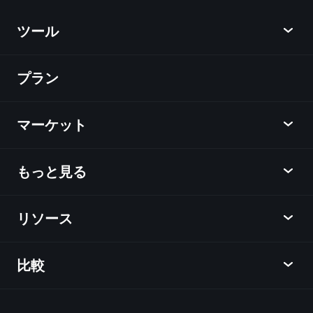
ツール
プラン
ディスカバー
Playtrade
マーケット
チャート
ニュース
もっと見る
概要
カレンダー
株式
リソース
ラーニングハブ
アフィリエイトプログラム
外国為替
週間マーケットレポート
紹介キャンペーン
指数
比較
ヘルプセンター
メッセンジャー
企業情報
ETF
ご利用規約
モバイルアプリ
ファンド