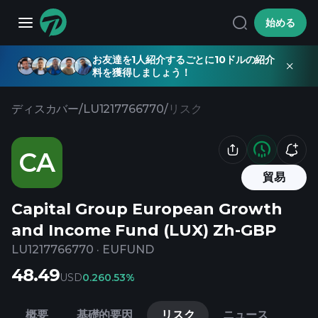
始める
お友達を1人紹介するごとに10ドルの紹介
料を獲得しましょう！
ディスカバー
/
LU1217766770
/
リスク
CA
貿易
Capital Group European Growth
and Income Fund (LUX) Zh-GBP
LU1217766770
·
EUFUND
48.49
USD
0.26
0.53%
概要
基礎的要因
リスク
ニュース