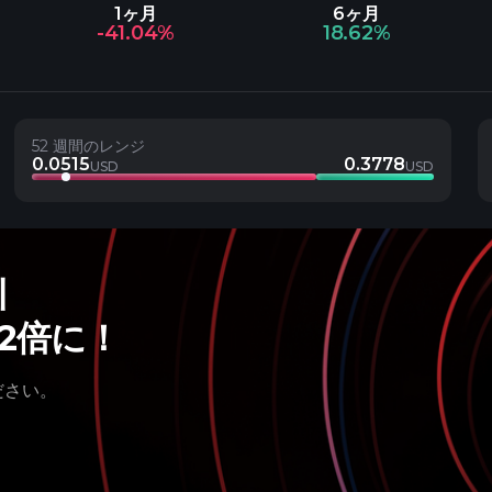
1ヶ月
6ヶ月
-41.04%
18.62%
52 週間のレンジ
0.0515
0.3778
USD
USD
引
を2倍に！
ださい。