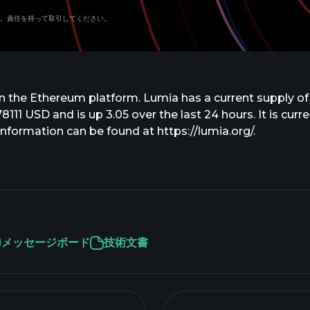
。責任を持って取引してください。
 the Ethereum platform. Lumia has a current supply of
8111 USD and is up 3.05 over the last 24 hours. It is curr
information can be found at https://lumia.org/.
メッセージボード
技術文書