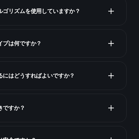
のアルゴリズムを使用していますか？
タイプは何ですか？
入するにはどうすればよいですか？
べきですか？
Playtradeトーナメン
おすすめのブローカー
Playtradeトーナメント