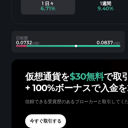
1 日々
1週間
6.71%
9.40%
日範囲
0.0732
0.0837
USD
USD
仮想通貨を
$30無料
で取
+ 100%ボーナスで入金
信頼できる受賞歴のあるブローカーと取引してく
今すぐ取引する