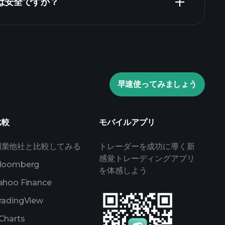
資は安全ですか？
動の毎日の市場分析
億万長者ポ
Playtradeトーナメント
動の毎日の市場分析
専門家によ
リスト
億万長者ポートフォ
早速使ってみましょう
比較
モバイルアプリ
同業他社と比較してみる
トレーダーを成功に導く新
感覚トレーディングアプリ
loomberg
を体感しよう
ahoo Finance
radingView
Charts