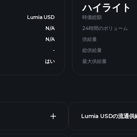
ハイライト
Lumia USD
時価総額
N/A
24時間のボリューム
N/A
供給量
-
総供給量
はい
最大供給量
Lumia USDの流通