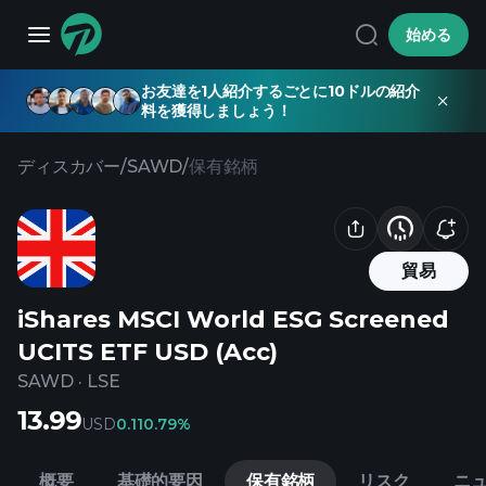
始める
お友達を1人紹介するごとに10ドルの紹介
料を獲得しましょう！
ディスカバー
/
SAWD
/
保有銘柄
貿易
iShares MSCI World ESG Screened
UCITS ETF USD (Acc)
SAWD
·
LSE
13.99
USD
0.11
0.79%
概要
基礎的要因
保有銘柄
リスク
ニ