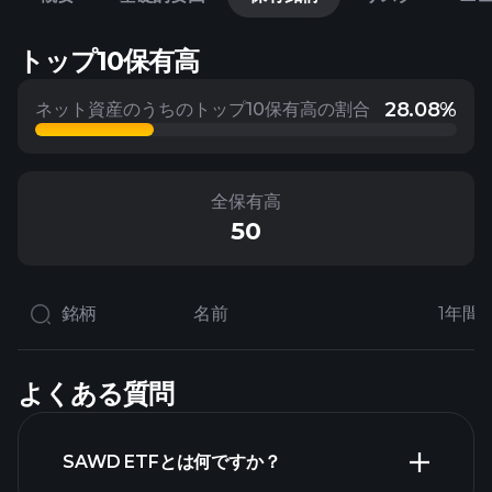
トップ10保有高
28.08%
ネット資産のうちのトップ10保有高の割合
全保有高
50
銘柄
名前
1年間
よくある質問
SAWD ETFとは何ですか？