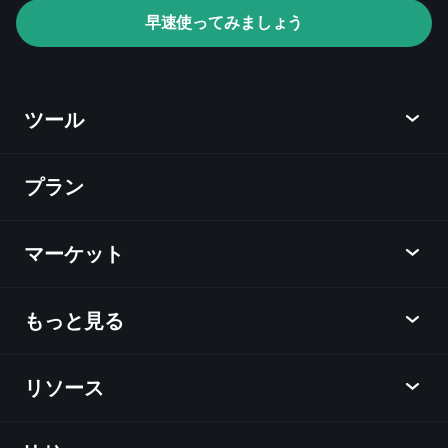
おすすめのブローカー
早速使ってみましょう
ツール
プラン
ディスカバー
Playtrade
マーケット
チャート
ニュース
もっと見る
概要
カレンダー
株式
リソース
ラーニングハブ
アフィリエイトプログラム
外国為替
週間マーケットレポート
紹介キャンペーン
指数