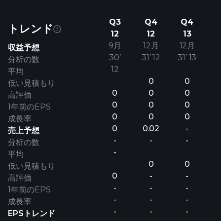
Q3
Q4
Q4
トレンド
12
12
13
9月
12月
12月
収益予想
30’
31’ 12
31’ 13
分析の数
12
平均
0
0
低い見積もり
0
0
0
高評価
0
0
0
1年前のEPS
0
0
0
成長率
0
0.02
-
売上予想
-
-
-
分析の数
-
平均
0
0
低い見積もり
0
-
-
高評価
-
-
-
1年前のEPS
-
-
-
成長率
-
-
-
EPSトレンド