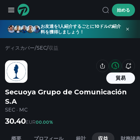
始める
お友達を1人紹介するごとに10ドルの紹介
料を獲得しましょう！
ディスカバー
/
SEC
/
収益
貿易
Secuoya Grupo de Comunicación
S.A
SEC
·
MC
30.40
EUR
0
0.00%
概要
プロフィール
統計
収益
財務諸