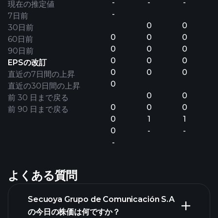
-
-
-
現在の推定値
-
7日前
0
0
30日前
0
0
0
60日前
0
0
0
90日前
0
0
0
EPSの改訂
0
0
0
直近の7日間の上昇
0
直近の30日間の上昇
0
0
前 30 日まで戻る
0
0
0
前 90 日まで戻る
0
1
1
0
-
-
-
よくある質問
Secuoya Grupo de Comunicación S.A
の今日の株価は何ですか？