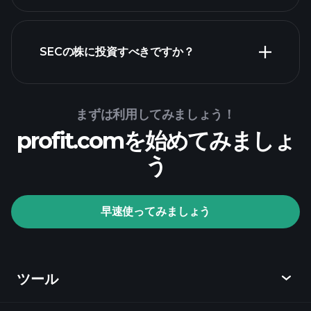
財務諸表
SECの株に投資すべきですか？
Playtrade Tournaments
まずは利用してみましょう！
推奨証券
profit.comを始めてみましょ
会社
う
Playtrade Tournaments
早速使ってみましょう
AIによる日々の市場インサイト
ウォッチリス
ト
億万長者ポートフォリオ
ツール