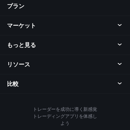
プラン
ディスカバー
Playtrade
マーケット
チャート
ニュース
もっと見る
概要
カレンダー
株式
リソース
ラーニングハブ
アフィリエイトプログラム
外国為替
週間マーケットレポート
紹介キャンペーン
指数
比較
ヘルプセンター
メッセンジャー
企業情報
ETF
ご利用規約
モバイルアプリ
ファンド
同業他社と比較してみる
ハウスルール
トレーダーを成功に導く新感覚
Playtradeについて
商品
Bloomberg
トレーディングアプリを体感し
クッキーポリシー
ビジネス向け
よう
Yahoo Finance