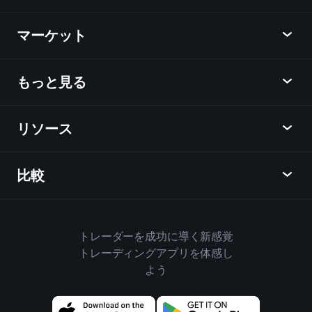
Playtrade
マーケット
チャート
ニュース
もっと見る
概要
カレンダー
株式
リソース
ラーニングハブ
アフィリエイトプログラム
外国為替
週間マーケットレポート
紹介キャンペーン
指数
比較
ヘルプセンター
メッセンジャー
企業情報
ETF
ご利用規約
モバイルアプリ
ファンド
同業他社と比較してみる
ハウスルール
トレーダーを成功に導く新感覚
Playtradeについて
商品
Bloomberg
トレーディングアプリを体感し
クッキーポリシー
ビジネス向け
よう
Yahoo Finance
プライバシーポリシー
ウィジェット
TradingView