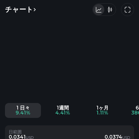
チャート
1 日々
1週間
1ヶ月
9.41%
4.41%
1.11%
38
日範囲
0.0341
0.0374
USD
USD