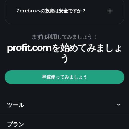
Playtradeトーナメント
Zerebroへの投資は安全ですか？
Playtradeトーナメント
おすすめのブ
ローカー
AI駆動の毎日の市場分析
億万長者ポートフォリオ
まずは利用してみましょう！
Playtradeトーナメント
profit.comを始めてみましょ
AI駆動の毎日の市場分析
う
専門家によって選ばれたウォッチリスト
億万長者ポートフォリオ
早速使ってみましょう
ツール
プラン
ディスカバー