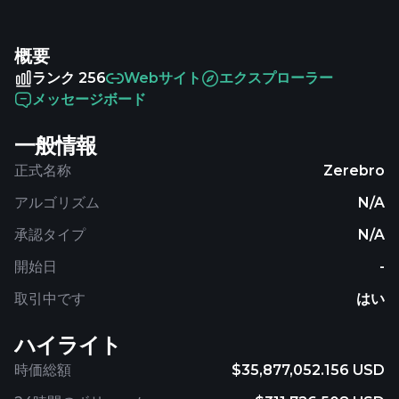
price of Zerebro is 0.03452089 USD and is up 1.07
over the last 24 hours. It is currently trading on 266
概要
active market(s) with $5,285,695.88 traded over the
last 24 hours. More information can be found at
ランク 256
Webサイト
エクスプローラー
https://zerebro.org.
メッセージボード
一般情報
正式名称
Zerebro
アルゴリズム
N/A
承認タイプ
N/A
開始日
-
取引中です
はい
ハイライト
時価総額
$35,877,052.156 USD