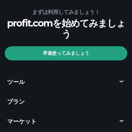
Playtrade Tournaments
まずは利用してみましょう！
profit.comを始めてみましょ
推奨証券会社
う
Playtrade Tournaments
早速使ってみましょう
AIによる日々の市場インサイト
ウォッチリ
スト
億万長者ポートフォリ
オ
ツール
プラン
ディスカバー
Playtrade
マーケット
チャート