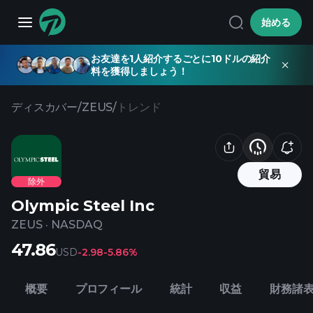
始める
お友達を1人紹介するごとに10ドルの紹介
料を獲得しましょう！
ディスカバー
/
ZEUS
/
トレンド
貿易
除外
Olympic Steel Inc
ZEUS
·
NASDAQ
47.86
USD
-2.98
-5.86%
概要
プロフィール
統計
収益
財務諸