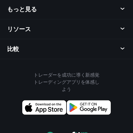
ニュース
もっと見る
概要
カレンダー
株式
リソース
ラーニングハブ
アフィリエイトプログラム
外国為替
週間マーケットレポート
紹介キャンペーン
指数
比較
ヘルプセンター
メッセンジャー
企業情報
ETF
ご利用規約
モバイルアプリ
ファンド
同業他社と比較してみる
ハウスルール
トレーダーを成功に導く新感覚
Playtradeについて
商品
Bloomberg
トレーディングアプリを体感し
クッキーポリシー
ビジネス向け
よう
Yahoo Finance
プライバシーポリシー
ウィジェット
TradingView
ディスクロージャー
データAPI
YCharts
アップデート情報
チャートライブラリ
Google Finance
お問い合わせ