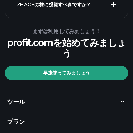
ZHAOFの株に投資すべきですか？
Playtrade Tournaments
まずは利用してみましょう！
profit.comを始めてみましょ
推奨証券会社
う
Playtrade Tournaments
早速使ってみましょう
AIによる日々の市場インサイト
ウォッチ
リスト
億万長者ポートフォ
リオ
ツール
プラン
ディスカバー