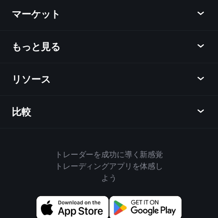
Playtrade
マーケット
チャート
ニュース
もっと見る
概要
カレンダー
株式
リソース
ラーニングハブ
アフィリエイトプログラム
外国為替
週間マーケットレポート
紹介キャンペーン
指数
比較
ヘルプセンター
メッセンジャー
企業情報
ETF
ご利用規約
モバイルアプリ
ファンド
同業他社と比較してみる
ハウスルール
トレーダーを成功に導く新感覚
Playtradeについて
商品
Bloomberg
トレーディングアプリを体感し
クッキーポリシー
ビジネス向け
よう
Yahoo Finance
プライバシーポリシー
ウィジェット
TradingView
ディスクロージャー
データAPI