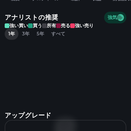
アナリストの推奨
強気
強い買い
買う
所有
売る
強い売り
1年
3年
5年
すべて
アップグレード