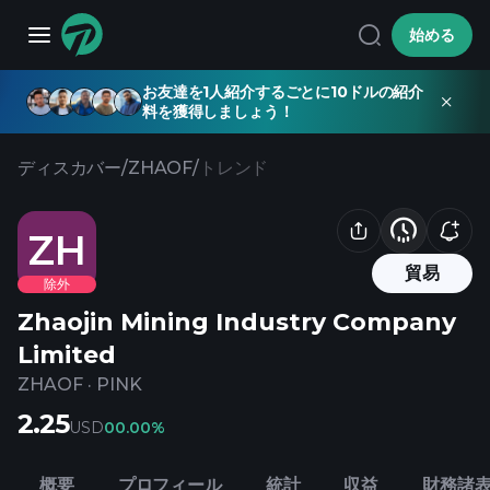
始める
お友達を1人紹介するごとに10ドルの紹介
料を獲得しましょう！
ディスカバー
/
ZHAOF
/
トレンド
ZH
貿易
除外
Zhaojin Mining Industry Company
Limited
ZHAOF
·
PINK
2.25
USD
0
0.00%
概要
プロフィール
統計
収益
財務諸