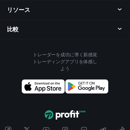
株式
リソース
ラーニングハブ
アフィリエイトプログラム
外国為替
週間マーケットレポート
紹介キャンペーン
指数
比較
ヘルプセンター
メッセンジャー
企業情報
ETF
ご利用規約
モバイルアプリ
ファンド
同業他社と比較してみる
ハウスルール
トレーダーを成功に導く新感覚
Playtradeについて
商品
Bloomberg
トレーディングアプリを体感し
クッキーポリシー
ビジネス向け
よう
Yahoo Finance
プライバシーポリシー
ウィジェット
TradingView
ディスクロージャー
データAPI
YCharts
アップデート情報
チャートライブラリ
Google Finance
お問い合わせ
売買シグナル
Finviz
広告