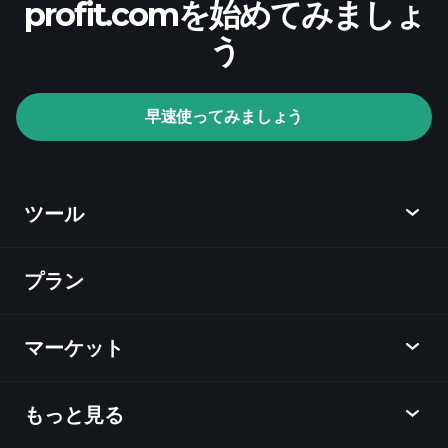
profit.comを始めてみましょ
推奨証券会社
う
Playtrade Tournaments
早速使ってみましょう
AIによる日々の市場インサイト
ウォッ
チリスト
億万長者ポートフ
ォリオ
ツール
プラン
ディスカバー
Playtrade
マーケット
チャート
ニュース
もっと見る
概要
カレンダー