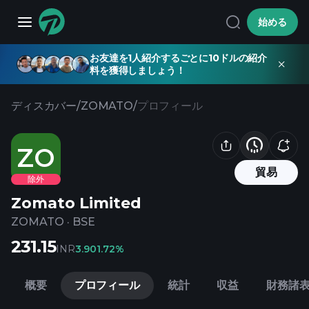
始める
お友達を1人紹介するごとに10ドルの紹介
料を獲得しましょう！
ディスカバー
/
ZOMATO
/
プロフィール
ZO
貿易
除外
Zomato Limited
ZOMATO
·
BSE
231.15
INR
3.90
1.72%
概要
プロフィール
統計
収益
財務諸