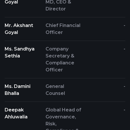
Goyal
MD, CEO &
Director
Mr. Akshant
Chief Financial
-
Goyal
Officer
Ms. Sandhya
Company
-
Sethia
Secretary &
Compliance
Officer
Ms. Damini
General
-
Bhalla
Counsel
Deepak
Global Head of
-
Ahluwalia
Governance,
Risk,