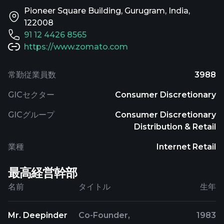
Pioneer Square Building, Gurugram, India,
122008
91 12 4426 8565
https://www.zomato.com
常勤従業員数
3988
GICセクター
Consumer Discretionary
GICグループ
Consumer Discretionary
Distribution & Retail
業種
Internet Retail
最高経営幹部
名前
タイトル
生年
Mr. Deepinder
Co-Founder,
1983