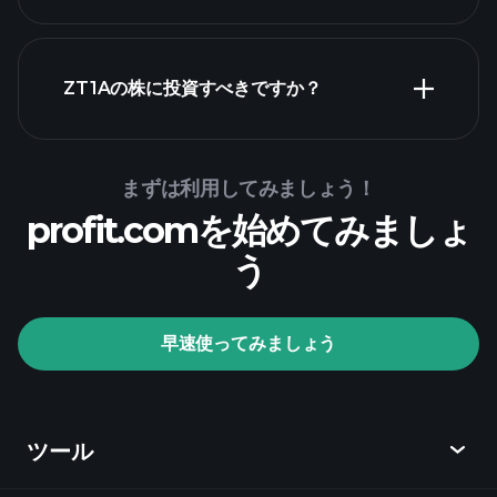
財務諸表
ZT1Aの株に投資すべきですか？
Playtrade Tournaments
まずは利用してみましょう！
推奨証
profit.comを始めてみましょ
券会社
う
Playtrade Tournaments
早速使ってみましょう
AIによる日々の市場インサイト
ウォッチリ
スト
億万長者ポートフォリ
オ
ツール