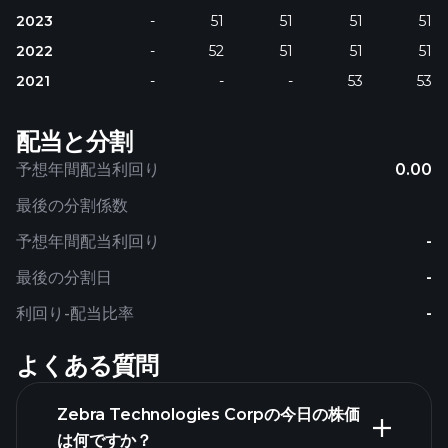
2023
-
51
51
51
51
2022
-
52
51
51
51
2021
-
-
-
53
53
配当と分割
予想年間配当利回り
0.00
最後の分割係数
予想年間配当利回り
-
最後の分割日
-
利回り-配当比率
-
よくある質問
Zebra Technologies Corpの今日の株価
は何ですか？