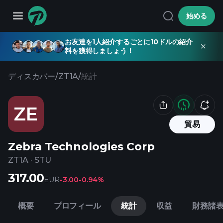
始める
お友達を1人紹介するごとに10ドルの紹介
料を獲得しましょう！
ディスカバー
/
ZT1A
/
統計
ZE
貿易
Zebra Technologies Corp
ZT1A
·
STU
317.00
EUR
-3.00
-0.94%
概要
プロフィール
統計
収益
財務諸