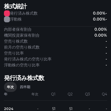
株式統計
発行済み株式数
0.00%
-
浮動株
0.00%
-
内部者保有割合
0.00%
機関投資家保有割合
0.00%
空売り株式数
-
前月の空売り株式数
-
空売り比率
-
発行済み株式の空売り比率
-
浮動株の空売り比率
-
発行済み株式数
年次
四半期
年
年次
Q1
Q2
Q3
Q4
2024
-
51
51
-
-