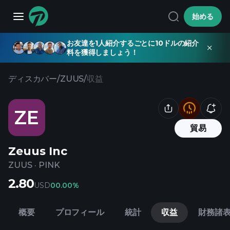
始める
お友達を1人紹介するごとに10ドルの紹介
料を獲得しましょう！
ディスカバー
/
ZUUS
/
収益
ZE
貿易
Zeuus Inc
ZUUS
·
PINK
2.80
USD
0
0.00%
概要
プロフィール
統計
収益
財務諸