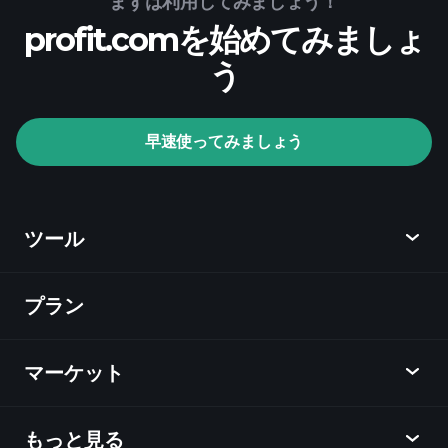
まずは利用してみましょう！
profit.comを始めてみましょ
推奨証券会社
う
Playtrade Tournaments
早速使ってみましょう
AIによる日々の市場インサイト
ウォッチリ
スト
億万長者ポートフォリ
オ
ツール
プラン
ディスカバー
Playtrade
マーケット
チャート
ニュース
もっと見る
概要