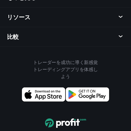
カレンダー
株式
リソース
ラーニングハブ
アフィリエイトプログラム
外国為替
週間マーケットレポート
紹介キャンペーン
指数
比較
ヘルプセンター
メッセンジャー
企業情報
ETF
ご利用規約
モバイルアプリ
ファンド
同業他社と比較してみる
ハウスルール
トレーダーを成功に導く新感覚
Playtradeについて
商品
Bloomberg
トレーディングアプリを体感し
クッキーポリシー
ビジネス向け
よう
Yahoo Finance
プライバシーポリシー
ウィジェット
TradingView
ディスクロージャー
データAPI
YCharts
アップデート情報
チャートライブラリ
Google Finance
お問い合わせ
売買シグナル
Finviz