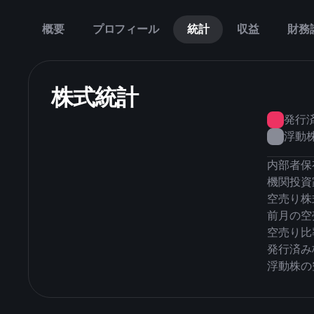
概要
プロフィール
統計
収益
財務
株式統計
発行
浮動
内部者保
機関投資
空売り株
前月の空
空売り比
発行済み
浮動株の