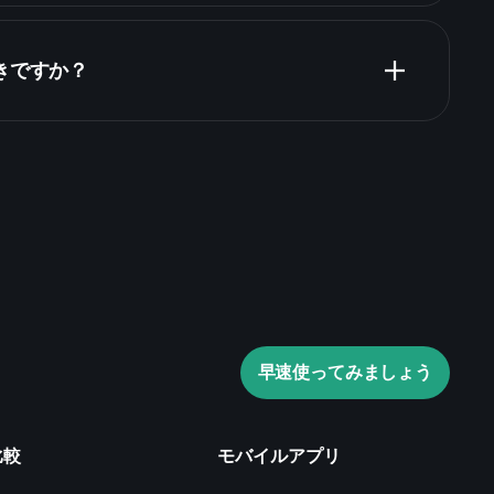
きですか？
Playtrade Tournaments
推奨証券会社
Playtrade
AIによる日々の市場インサイ
ウォッチリスト
早速使ってみましょう
トフォリオ
比較
モバイルアプリ