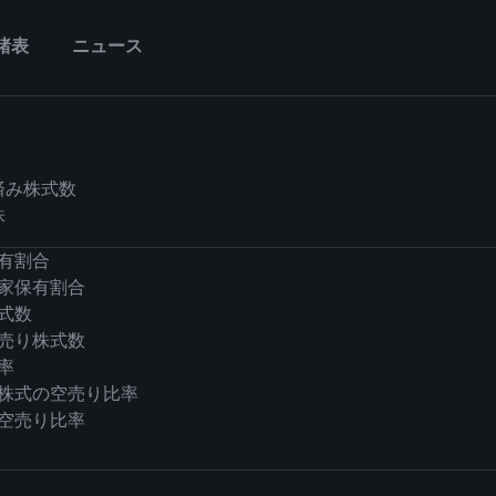
諸表
ニュース
済み株式数
株
有割合
家保有割合
式数
売り株式数
率
株式の空売り比率
空売り比率