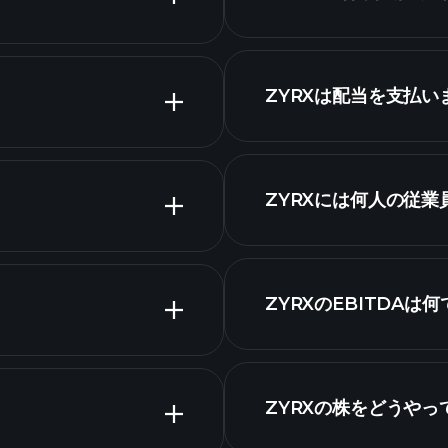
詳
務諸表
ZYRXは配当を支払い
財務諸表
高配当
ZYRXチャート
ZYRXには何人の従業
最大の雇用主
ZYRXのEBITDAは
ZYRXの株をどうやっ