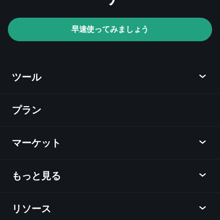
早速使ってみましょう
ツール
プラン
ディスカバー
Playtrade
マーケット
チャート
ニュース
もっと見る
概要
カレンダー
株式
リソース
ラーニングハブ
アフィリエイトプログラム
外国為替