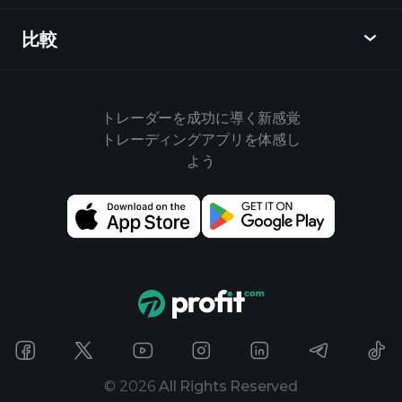
週間マーケットレポート
紹介キャンペーン
指数
比較
ヘルプセンター
メッセンジャー
企業情報
ETF
ご利用規約
モバイルアプリ
ファンド
同業他社と比較してみる
ハウスルール
トレーダーを成功に導く新感覚
Playtradeについて
商品
Bloomberg
トレーディングアプリを体感し
クッキーポリシー
ビジネス向け
よう
Yahoo Finance
プライバシーポリシー
ウィジェット
TradingView
ディスクロージャー
データAPI
YCharts
アップデート情報
チャートライブラリ
Google Finance
お問い合わせ
売買シグナル
Finviz
広告
Koyfin
©
2026
All Rights Reserved