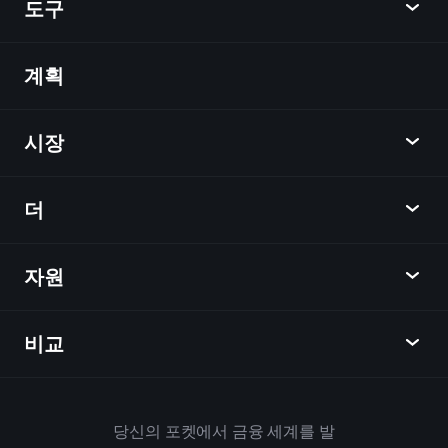
도구
계획
발견
Playtrade
시장
차트
뉴스
더
개요
달력
주식
자원
학습 허브
제휴사가 되다
외환
주간 소식
친구 추천
지수
비교
도움말 센터
메신저
회사
ETF
이용 약관
모바일 앱
자금
대체
하우스 규칙
당신의 포켓에서 금융 세계를 발
Playtrade 소개