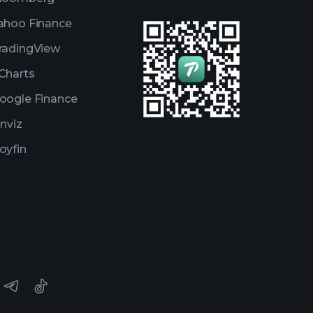
ahoo Finance
radingView
Charts
oogle Finance
inviz
oyfin