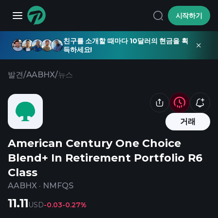
시작하기
친구를 소개할 때마다 10달러의 현금을 획
득하세요!
발견
/
AABHX
/
뉴스
거래
American Century One Choice
Blend+ In Retirement Portfolio R6
Class
AABHX
·
NMFQS
11.11
USD
-0.03
-0.27%