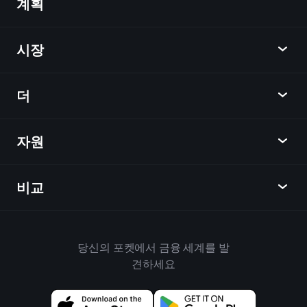
계획
발견
Playtrade
시장
차트
뉴스
더
개요
달력
주식
자원
학습 허브
제휴사가 되다
외환
주간 소식
친구 추천
지수
비교
도움말 센터
메신저
회사
ETF
이용 약관
모바일 앱
자금
대체
하우스 규칙
당신의 포켓에서 금융 세계를 발
Playtrade 소개
상품
Bloomberg
견하세요
쿠키 정책
비즈니스용
Yahoo Finance
개인 정보 보호 정책