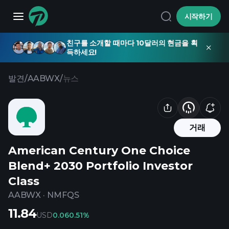
시작하기
친구를 소개할 때마다 10달러의 현금을 획
득하세요!
발견
/
AABWX
/
뉴스
거래
American Century One Choice
Blend+ 2030 Portfolio Investor
Class
AABWX
·
NMFQS
11.84
USD
0.06
0.51%