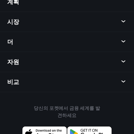
계획
발견
Playtrade
시장
차트
뉴스
더
개요
달력
주식
자원
학습 허브
제휴사가 되다
외환
주간 소식
친구 추천
지수
비교
도움말 센터
메신저
회사
ETF
이용 약관
모바일 앱
자금
대체
하우스 규칙
당신의 포켓에서 금융 세계를 발
Playtrade 소개
상품
Bloomberg
견하세요
쿠키 정책
비즈니스용
Yahoo Finance
개인 정보 보호 정책