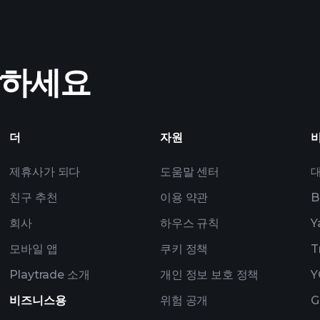
작하세요
P
추천 
더
자원
제휴사가 되다
도움말 센터
친구 추천
이용 약관
B
회사
하우스 규칙
Y
모바일 앱
쿠키 정책
T
Playtrade 소개
개인 정보 보호 정책
Y
비즈니스용
위험 공개
G