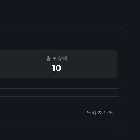
총 보유액
10
누적 자산 %