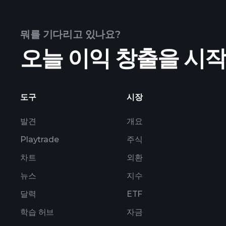
뭐를 기다리고 있나요?
오늘 이익 창출을 시
보유 자산
도구
시장
발견
개요
Playtrade
주식
차트
외환
뉴스
지수
달력
ETF
학습 허브
자금