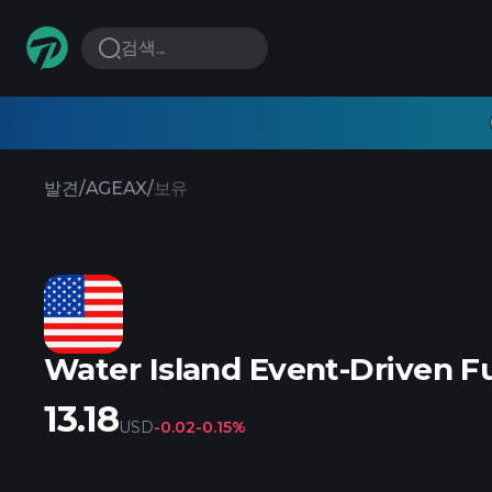
검색...
발견
/
AGEAX
/
보유
Water Island Event-Driven F
13.18
USD
-0.02
-0.15%