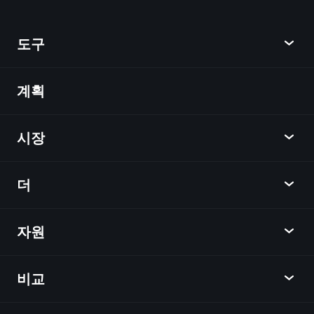
도구
계획
발견
Playtrade
시장
차트
뉴스
더
개요
달력
주식
자원
학습 허브
제휴사가 되다
외환
주간 소식
친구 추천
지수
비교
도움말 센터
메신저
회사
ETF
이용 약관