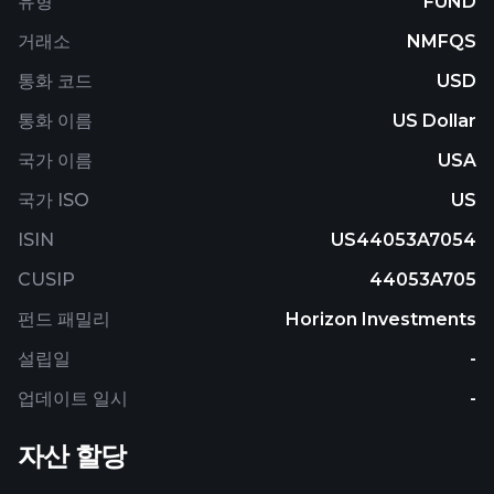
유형
FUND
a portion of its assets in non-U.S. Dollar
거래소
NMFQS
denominated securities.
통화 코드
USD
통화 이름
US Dollar
국가 이름
USA
국가 ISO
US
ISIN
US44053A7054
CUSIP
44053A705
펀드 패밀리
Horizon Investments
설립일
-
업데이트 일시
-
자산 할당