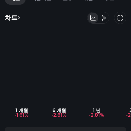
차트
1 개월
6 개월
1 년
-1.61%
-2.81%
-2.81%
-