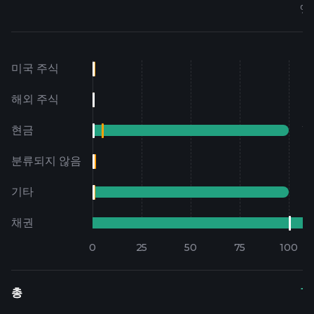
%
미국 주식
0
해외 주식
0
현금
2
분류되지 않음
0
기타
0
채권
12
총
15