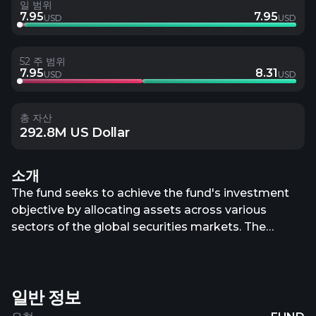
일 범위
7.95
7.95
USD
USD
52 주 범위
7.95
8.31
USD
USD
총 자산
292.8M US Dollar
소개
The fund seeks to achieve the fund's investment
objective by allocating assets across various
sectors of the global securities markets. The
manager may execute the fund strategy by
investing in exchange-traded funds (“ETFs”) or by
investing directly in individual securities or baskets
일반 정보
of securities. The fund will invest primarily in U.S.
Dollar denominated securities, but may also invest