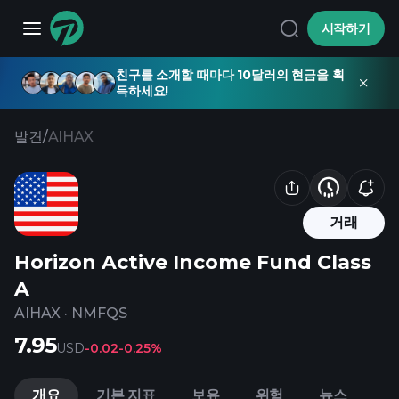
시작하기
친구를 소개할 때마다 10달러의 현금을 획
득하세요!
발견
/
AIHAX
거래
Horizon Active Income Fund Class
A
AIHAX
·
NMFQS
7.95
USD
-0.02
-0.25%
개요
기본 지표
보유
위험
뉴스