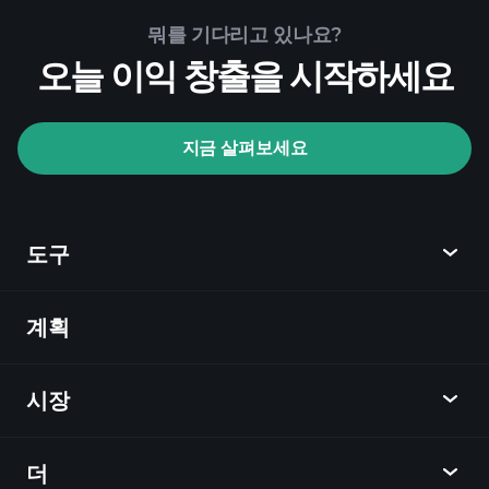
Playtrade Tournaments
뭐를 기다리고 있나요?
추천된 중개인
오늘 이익 창출을 시작하세요
지금 살펴보세요
Playtrade Tournaments
AI 기반의 일일 시장 통찰
관심 목록
억만장
도구
자 포트폴리오
계획
발견
Playtrade
시장
차트
뉴스
더
개요