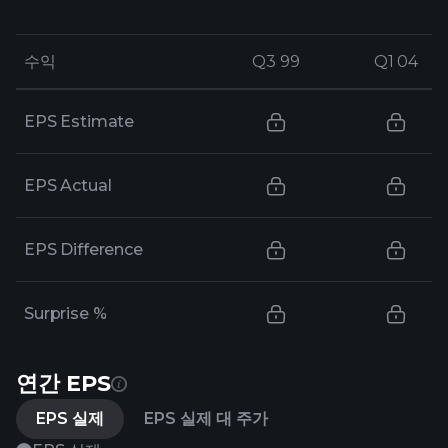
수익
수익
Q3 99
Q3 99
Q1 04
Q1 04
EPS Estimate
EPS Actual
EPS Difference
Surprise %
연간 EPS
EPS 실제
EPS 실제 대 주가