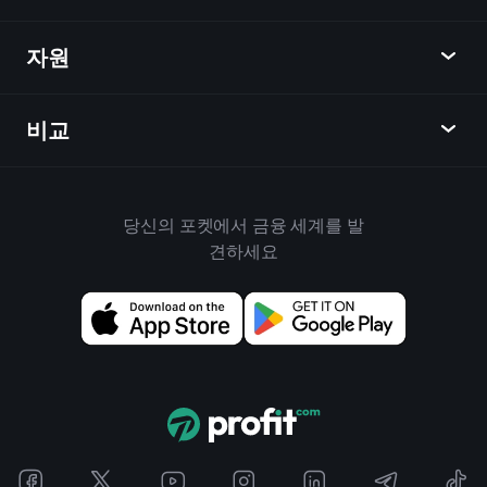
달력
주식
자원
학습 허브
제휴사가 되다
외환
주간 소식
친구 추천
지수
비교
도움말 센터
메신저
회사
ETF
이용 약관
모바일 앱
자금
대체
하우스 규칙
당신의 포켓에서 금융 세계를 발
Playtrade 소개
상품
Bloomberg
견하세요
쿠키 정책
비즈니스용
Yahoo Finance
개인 정보 보호 정책
위젯
TradingView
위험 공개
데이터 API
YCharts
릴리스 노트
차트 라이브러리
Google Finance
문의하기
신호
Finviz