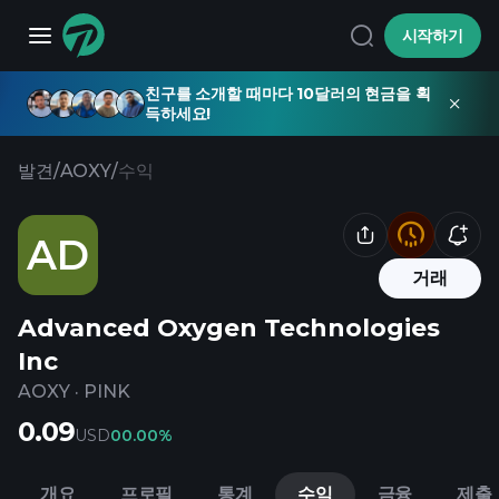
시작하기
친구를 소개할 때마다 10달러의 현금을 획
득하세요!
발견
/
AOXY
/
수익
AD
거래
Advanced Oxygen Technologies
Inc
AOXY
·
PINK
0.09
USD
0
0.00%
개요
프로필
통계
수익
금융
제출