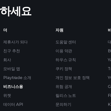
AI 기반
작하세요
Watchlists
더
자원
제휴사가 되다
도움말 센터
친구 추천
이용 약관
B
회사
하우스 규칙
Y
모바일 앱
쿠키 정책
T
Playtrade 소개
개인 정보 보호 정책
Y
비즈니스용
위험 공개
G
위젯
릴리스 노트
F
데이터 API
문의하기
K