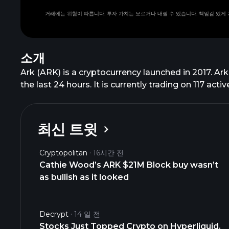
거래에는 위험이 따릅니다. 투자 가치는 오르거나 내릴 수 있습니다. 책임감 있게
소개
Ark (ARK) is a cryptocurrency launched in 2017. Ar
the last 24 hours. It is currently trading on 117 act
최신 트윗
Cryptopolitan
16시간 전
Cathie Wood’s ARK $21M Block buy wasn’t
as bullish as it looked
Decrypt
14 일 전
Stocks Just Topped Crypto on Hyperliquid.