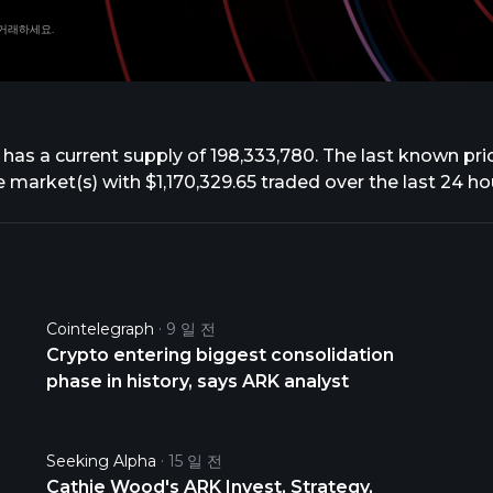
 거래하세요.
k has a current supply of 198,333,780. The last known pr
ive market(s) with $1,170,329.65 traded over the last 24 h
Cointelegraph
9 일 전
Crypto entering biggest consolidation
phase in history, says ARK analyst
Seeking Alpha
15 일 전
Cathie Wood's ARK Invest, Strategy,