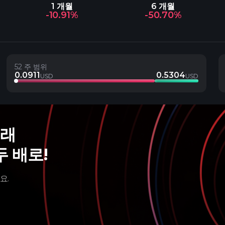
1 개월
6 개월
-10.91%
-50.70%
52 주 범위
0.0911
0.5304
USD
USD
거래
두 배로!
요.