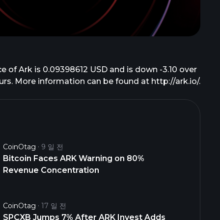
ice of Ark is 0.09398612 USD and is down -3.10 over
ours. More information can be found at http://ark.io/.
CoinOtag
9 일 전
Bitcoin Faces ARK Warning on 80%
Revenue Concentration
CoinOtag
17 일 전
SPCXB Jumps 7% After ARK Invest Adds