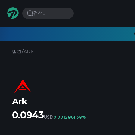
검색...
발견
/
ARK
Ark
0.0943
USD
0.001286
1.38%