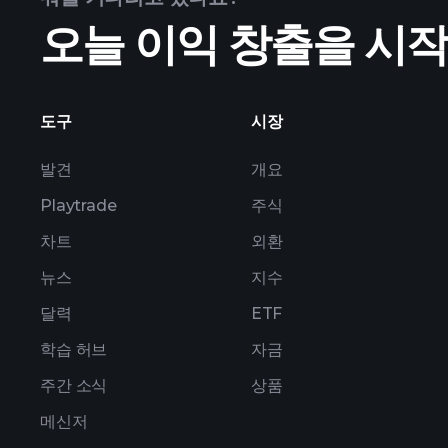
오늘 이익 창출을 시
도구
시장
발견
개요
Playtrade
주식
차트
외환
뉴스
지수
달력
ETF
학습 허브
자금
주간 소식
상품
메신저