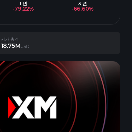
1 년
3 년
-79.22%
-66.60%
시가 총액
18.75M
USD