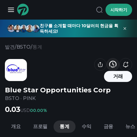
시작하기
친구를 소개할 때마다 10달러의 현금을 획
득하세요!
발견
/
BSTO
/
통계
거래
Blue Star Opportunities Corp
BSTO
·
PINK
0.03
USD
0
0.00%
개요
프로필
통계
수익
금융
뉴스