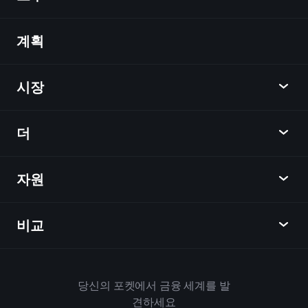
계획
발견
Playtrade
시장
차트
뉴스
더
개요
달력
주식
자원
학습 허브
제휴사가 되다
외환
주간 소식
친구 추천
지수
비교
도움말 센터
메신저
회사
ETF
이용 약관
모바일 앱
자금
대체
하우스 규칙
당신의 포켓에서 금융 세계를 발
Playtrade 소개
상품
Bloomberg
견하세요