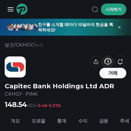
시작하기
친구를 소개할 때마다 10달러의 현금을 획
득하세요!
발견
/
CKHGY
/
뉴스
거래
Capitec Bank Holdings Ltd ADR
CKHGY
·
PINK
148.54
USD
-0.46
-0.31%
개요
프로필
통계
수익
금융
추세