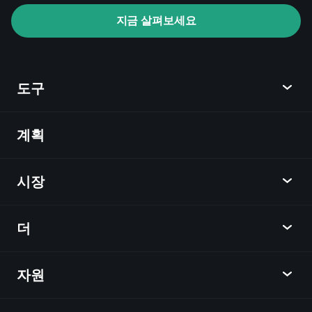
지금 살펴보세요
Playtrade Tournaments
AI 기반의 일일 시장 통찰
관심 목록
억만
도구
장자 포트폴리오
계획
발견
Playtrade
시장
차트
뉴스
더
개요
달력
주식
자원
학습 허브
제휴사가 되다
외환
주간 소식
친구 추천