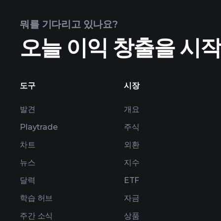
뭐를 기다리고 있나요?
고급 차트
오늘 이익 창출을 시
도구
시장
발견
개요
Playtrade
주식
차트
외환
뉴스
지수
달력
ETF
학습 허브
자금
주간 소식
상품