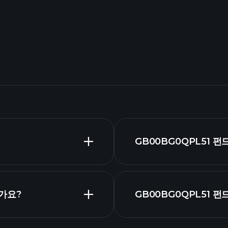
GB00BG0QPL51 
인가요?
GB00BG0QPL51 