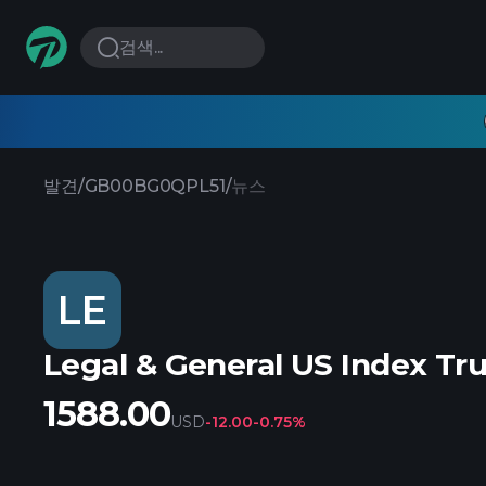
검색...
발견
/
GB00BG0QPL51
/
뉴스
LE
Legal & General US Index Tr
1588.00
USD
-12.00
-0.75%