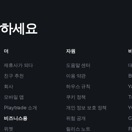
작하세요
더
자원
제휴사가 되다
도움말 센터
친구 추천
이용 약관
B
회사
하우스 규칙
Y
모바일 앱
쿠키 정책
T
Playtrade 소개
개인 정보 보호 정책
Y
비즈니스용
위험 공개
G
위젯
릴리스 노트
F