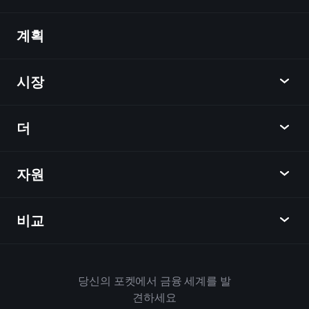
계획
발견
Playtrade
시장
차트
뉴스
더
개요
달력
주식
자원
학습 허브
제휴사가 되다
외환
주간 소식
친구 추천
지수
비교
도움말 센터
메신저
회사
ETF
이용 약관
모바일 앱
자금
대체
하우스 규칙
당신의 포켓에서 금융 세계를 발
Playtrade 소개
상품
Bloomberg
견하세요
쿠키 정책