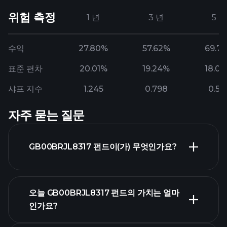
위험 측정
1 년
3 년
5 년
수익
27.80%
57.62%
69.7
표준 편차
20.01%
19.24%
18.0
샤프 지수
1.245
0.798
0.56
자주 묻는 질문
GB00BRJL8317 펀드이(가) 무엇인가요?
오늘 GB00BRJL8317 펀드의 가치는 얼마
인가요?