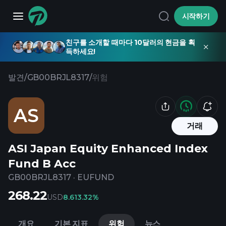
시작하기
친구를 소개할 때마다 10달러의 현금을 획
득하세요!
발견
/
GB00BRJL8317
/
위험
AS
거래
ASI Japan Equity Enhanced Index
Fund B Acc
GB00BRJL8317
·
EUFUND
268.22
USD
8.61
3.32%
개요
기본 지표
위험
뉴스