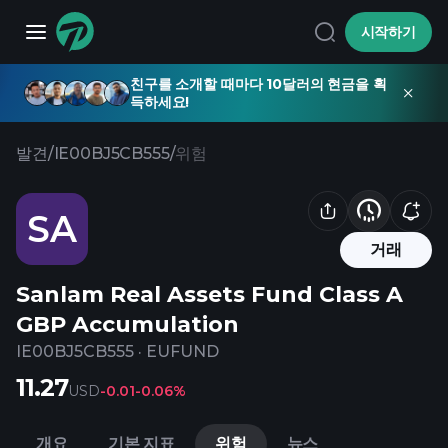
시작하기
친구를 소개할 때마다 10달러의 현금을 획
득하세요!
발견
/
IE00BJ5CB555
/
위험
SA
거래
Sanlam Real Assets Fund Class A
GBP Accumulation
IE00BJ5CB555
·
EUFUND
11.27
USD
-0.01
-0.06%
개요
기본 지표
위험
뉴스