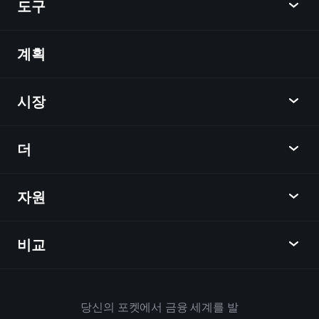
도구
계획
발견
Playtrade
시장
차트
뉴스
더
개요
달력
주식
자원
학습 허브
제휴사가 되다
외환
주간 소식
친구 추천
지수
비교
도움말 센터
메신저
회사
ETF
이용 약관
모바일 앱
자금
대체
하우스 규칙
당신의 포켓에서 금융 세계를 발
Playtrade 소개