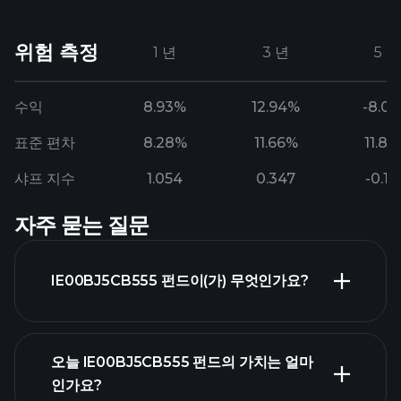
위험 측정
1 년
3 년
5 년
수익
8.93%
12.94%
-8.0
표준 편차
8.28%
11.66%
11.8
샤프 지수
1.054
0.347
-0.14
자주 묻는 질문
IE00BJ5CB555 펀드이(가) 무엇인가요?
오늘 IE00BJ5CB555 펀드의 가치는 얼마
인가요?